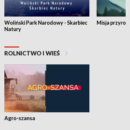
Woliński Park Narodowy - Skarbiec
Misja przyrod
Natury
ROLNICTWO I WIEŚ
Agro-szansa