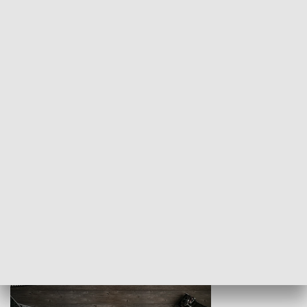
Z indeksem w ręku
Droga po suk
HISTORIA