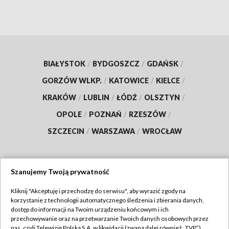
BIAŁYSTOK
/
BYDGOSZCZ
/
GDAŃSK
/
GORZÓW WLKP.
/
KATOWICE
/
KIELCE
/
KRAKÓW
/
LUBLIN
/
ŁÓDŹ
/
OLSZTYN
/
OPOLE
/
POZNAŃ
/
RZESZÓW
/
SZCZECIN
/
WARSZAWA
/
WROCŁAW
Szanujemy Twoją prywatność
Dołącz do nas:
Kliknij "Akceptuję i przechodzę do serwisu", aby wyrazić zgody na
korzystanie z technologii automatycznego śledzenia i zbierania danych,
TVP
dostęp do informacji na Twoim urządzeniu końcowym i ich
Abonament TVP
przechowywanie oraz na przetwarzanie Twoich danych osobowych przez
Regulamin TVP
nas, czyli Telewizję Polską S.A. w likwidacji (zwaną dalej również „TVP”),