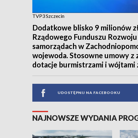
TVP3 Szczecin
Dodatkowe blisko 9 milionów z
Rządowego Funduszu Rozwoju Dr
samorządach w Zachodniopomo
wojewoda. Stosowne umowy z za
dotacje burmistrzami i wójtami 
UDOSTĘPNIJ NA FACEBOOKU
NAJNOWSZE WYDANIA PR