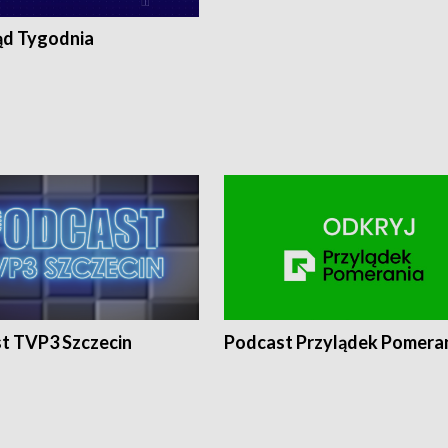
ąd Tygodnia
t TVP3 Szczecin
Podcast Przylądek Pomera