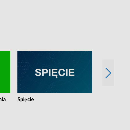
nia
Spięcie
Niedziałkow