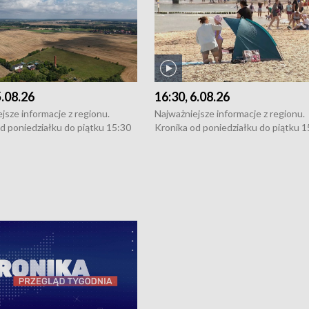
5.08.26
16:30, 6.08.26
jsze informacje z regionu.
Najważniejsze informacje z regionu.
d poniedziałku do piątku 15:30
Kronika od poniedziałku do piątku 1
16:30 (+ rozmowa), 18:30, 21:30.
(flesz), 16:30 (+ rozmowa), 18:30, 21
y i święta 15:30 i 16:30
W weekendy i święta 15:30 i 16:30
8:30 i 21:30. Dziennikarze czekają
(flesz), 18:30 i 21:30. Dziennikarze c
a zgłoszenia: Szczecin - tel. 91-
na Państwa zgłoszenia: Szczecin - te
0, Koszalin - tel. 94-34-50-054,
4 8-10-400, Koszalin - tel. 94-34-50
ronika@tvp.pl.
e-mail: kronika@tvp.pl.