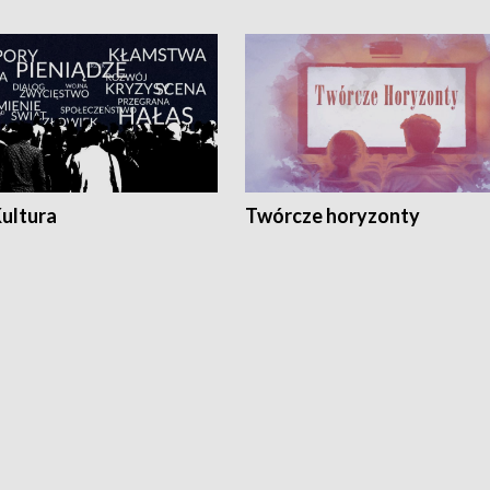
Kultura
Twórcze horyzonty