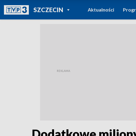
POWRÓT DO
SZCZECIN
Aktualności
Prog
TVP REGIONY
Dodatkowe miliony