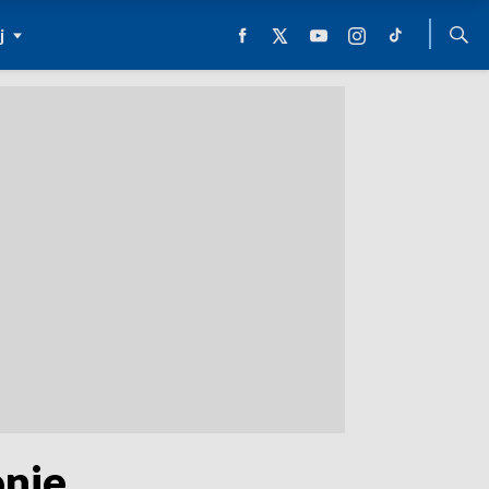
j
onie