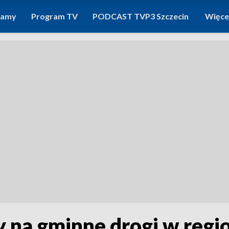
ramy
Program TV
PODCAST TVP3 Szczecin
Więce
 na gminne drogi w regi