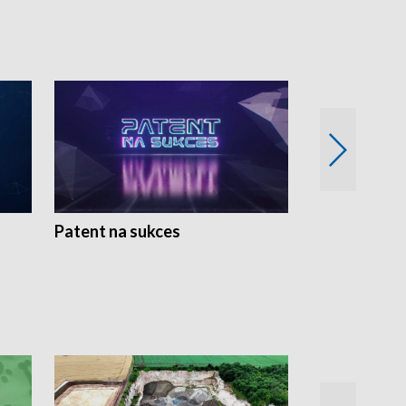
Patent na sukces
Rolnictwo w 