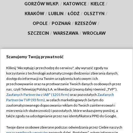
GORZÓW WLKP.
/
KATOWICE
/
KIELCE
/
KRAKÓW
/
LUBLIN
/
ŁÓDŹ
/
OLSZTYN
/
OPOLE
/
POZNAŃ
/
RZESZÓW
/
SZCZECIN
/
WARSZAWA
/
WROCŁAW
Szanujemy Twoją prywatność
Dołącz do nas:
Kliknij "Akceptuję i przechodzę do serwisu", aby wyrazić zgody na
korzystanie z technologii automatycznego śledzenia i zbierania danych,
TVP
dostęp do informacji na Twoim urządzeniu końcowym i ich
Abonament TVP
przechowywanie oraz na przetwarzanie Twoich danych osobowych przez
Regulamin TVP
nas, czyli Telewizję Polską S.A. w likwidacji (zwaną dalej również „TVP”),
Emisja w TVP
Polityka prywatności
Zaufanych Partnerów z IAB* (1201 firm)
oraz pozostałych
Zaufanych
Partnerów TVP (93 firm)
, w celach marketingowych (w tym do
Centrum informacji TVP
Moje zgody
zautomatyzowanego dopasowania reklam do Twoich zainteresowań i
mierzenia ich skuteczności) i pozostałych, które wskazujemy poniżej, a
Naziemna Telewizja Cyfrowa
Pomoc
także zgody na udostępnianie przez nas identyfikatora PPID do Google.
Sklep TVP
Biuro reklamy
Twoje dane osobowe zbierane podczas odwiedzania przez Ciebie naszych
Rada Programowa
poszczególnych serwisów
zwanych dalej „Portalem”, w tym informacje