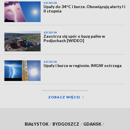
SZCZECIN
Upały do 34°C i burze. Obowiązują alerty I i
II stopnia
SZCZECIN
Zaostrza się spór o bazę paliw w
Podjuchach [WIDEO]
SZCZECIN
Upały i burze w regionie. IMGW ostrzega
ZOBACZ WIĘCEJ
BIAŁYSTOK
/
BYDGOSZCZ
/
GDAŃSK
/