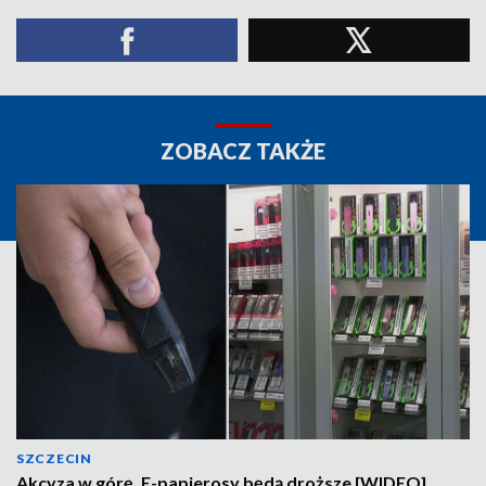
ZOBACZ TAKŻE
SZCZECIN
Akcyza w górę. E-papierosy będą droższe [WIDEO]