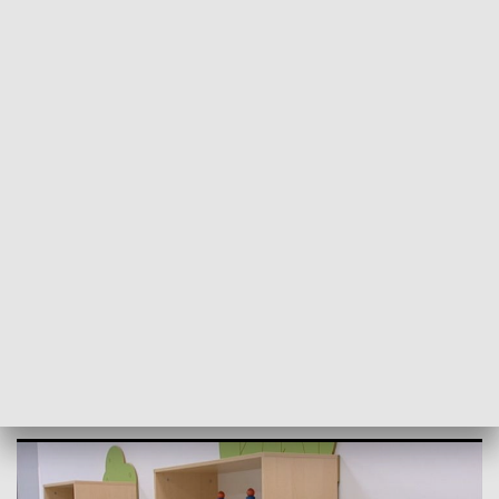
POWRÓT DO
SZCZECIN
TVP REGIONY
Maluch plus wsparciem dla dzieci i
rodziców [WIDEO]
2021-12-03
Karol Figurski / kb