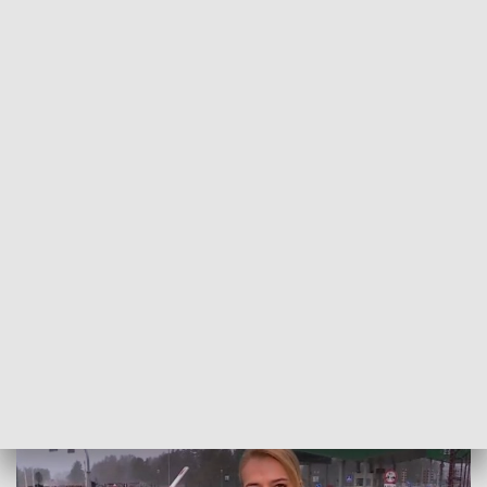
POWRÓT DO
SZCZECIN
TVP REGIONY
Dziennikarze na wschodniej granicy.
Relacja naszej reporterki [WIDEO]
2021-12-03
Marta Czarnecka-Wojda / kb