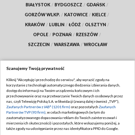
BIAŁYSTOK
/
BYDGOSZCZ
/
GDAŃSK
/
GORZÓW WLKP.
/
KATOWICE
/
KIELCE
/
KRAKÓW
/
LUBLIN
/
ŁÓDŹ
/
OLSZTYN
/
OPOLE
/
POZNAŃ
/
RZESZÓW
/
SZCZECIN
/
WARSZAWA
/
WROCŁAW
Szanujemy Twoją prywatność
Dołącz do nas:
Kliknij "Akceptuję i przechodzę do serwisu", aby wyrazić zgody na
korzystanie z technologii automatycznego śledzenia i zbierania danych,
TVP
dostęp do informacji na Twoim urządzeniu końcowym i ich
Abonament TVP
przechowywanie oraz na przetwarzanie Twoich danych osobowych przez
Regulamin TVP
nas, czyli Telewizję Polską S.A. w likwidacji (zwaną dalej również „TVP”),
Emisja w TVP
Polityka prywatności
Zaufanych Partnerów z IAB* (1201 firm)
oraz pozostałych
Zaufanych
Partnerów TVP (93 firm)
, w celach marketingowych (w tym do
Centrum informacji TVP
Moje zgody
zautomatyzowanego dopasowania reklam do Twoich zainteresowań i
mierzenia ich skuteczności) i pozostałych, które wskazujemy poniżej, a
Naziemna Telewizja Cyfrowa
Pomoc
także zgody na udostępnianie przez nas identyfikatora PPID do Google.
Sklep TVP