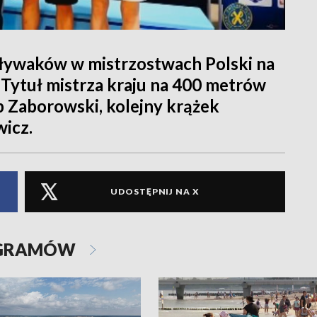
pływaków w mistrzostwach Polski na
Tytuł mistrza kraju na 400 metrów
p Zaborowski, kolejny krążek
wicz.
UDOSTĘPNIJ NA X
OGRAMÓW