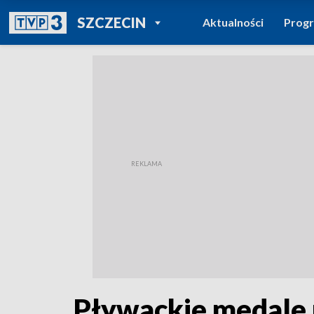
POWRÓT DO
SZCZECIN
Aktualności
Prog
TVP REGIONY
Pływackie medale m