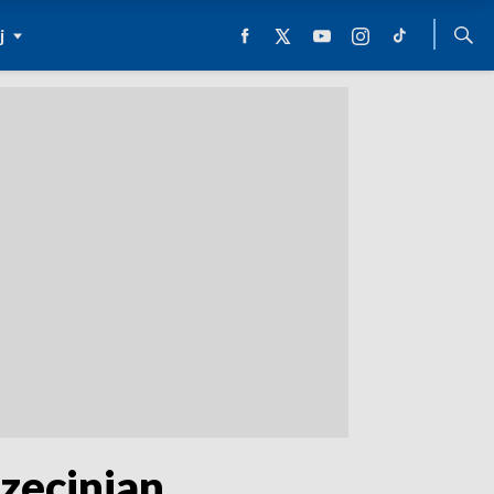
j
zecinian