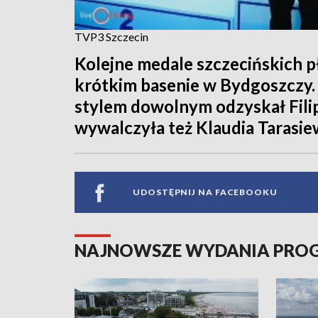
TVP3 Szczecin
Kolejne medale szczecińskich 
krótkim basenie w Bydgoszczy. 
stylem dowolnym odzyskał Fili
wywalczyła też Klaudia Tarasie
UDOSTĘPNIJ NA FACEBOOKU
NAJNOWSZE WYDANIA PR