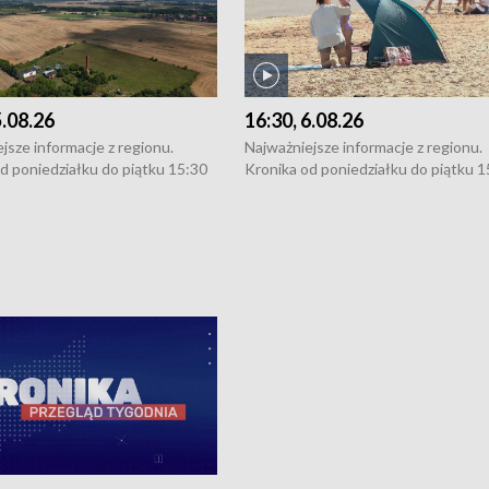
5.08.26
16:30, 6.08.26
jsze informacje z regionu.
Najważniejsze informacje z regionu.
d poniedziałku do piątku 15:30
Kronika od poniedziałku do piątku 1
16:30 (+ rozmowa), 18:30, 21:30.
(flesz), 16:30 (+ rozmowa), 18:30, 21
y i święta 15:30 i 16:30
W weekendy i święta 15:30 i 16:30
8:30 i 21:30. Dziennikarze czekają
(flesz), 18:30 i 21:30. Dziennikarze c
a zgłoszenia: Szczecin - tel. 91-
na Państwa zgłoszenia: Szczecin - te
0, Koszalin - tel. 94-34-50-054,
4 8-10-400, Koszalin - tel. 94-34-50
ronika@tvp.pl.
e-mail: kronika@tvp.pl.