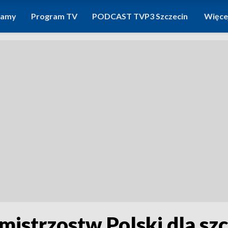
ramy
Program TV
PODCAST TVP3 Szczecin
Więce
istrzostw Polski dla szc