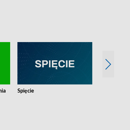
nia
Spięcie
Niedziałkow