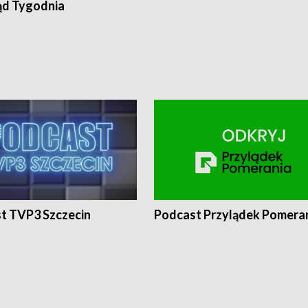
ąd Tygodnia
t TVP3 Szczecin
Podcast Przylądek Pomera