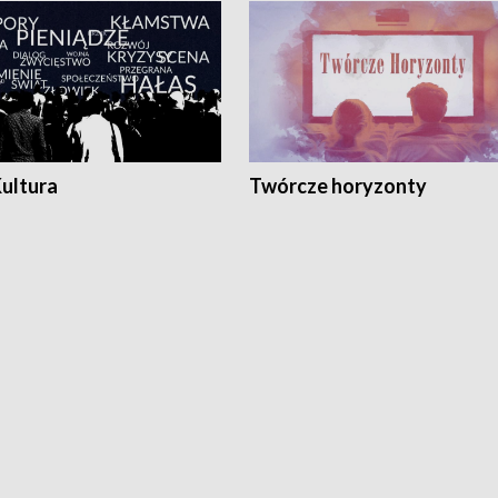
Kultura
Twórcze horyzonty