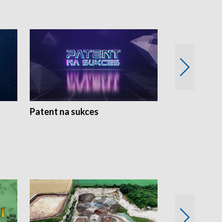
Patent na sukces
Rolnictwo w 