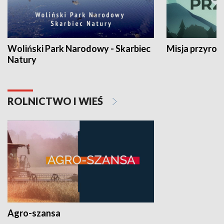
Woliński Park Narodowy - Skarbiec
Misja przyrod
Natury
ROLNICTWO I WIEŚ
Agro-szansa