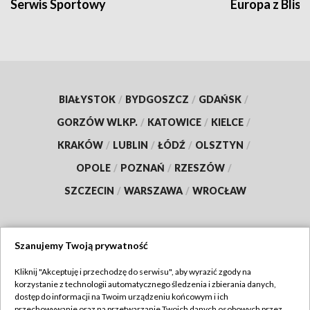
Serwis Sportowy
Europa z Blisk
BIAŁYSTOK
/
BYDGOSZCZ
/
GDAŃSK
/
GORZÓW WLKP.
/
KATOWICE
/
KIELCE
/
KRAKÓW
/
LUBLIN
/
ŁÓDŹ
/
OLSZTYN
/
OPOLE
/
POZNAŃ
/
RZESZÓW
/
SZCZECIN
/
WARSZAWA
/
WROCŁAW
Szanujemy Twoją prywatność
Dołącz do nas:
Kliknij "Akceptuję i przechodzę do serwisu", aby wyrazić zgody na
korzystanie z technologii automatycznego śledzenia i zbierania danych,
TVP
dostęp do informacji na Twoim urządzeniu końcowym i ich
Abonament TVP
przechowywanie oraz na przetwarzanie Twoich danych osobowych przez