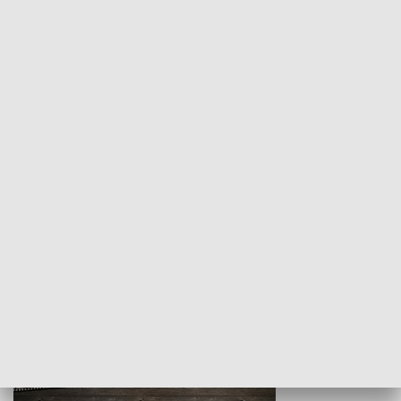
Z indeksem w ręku
Droga po suk
HISTORIA