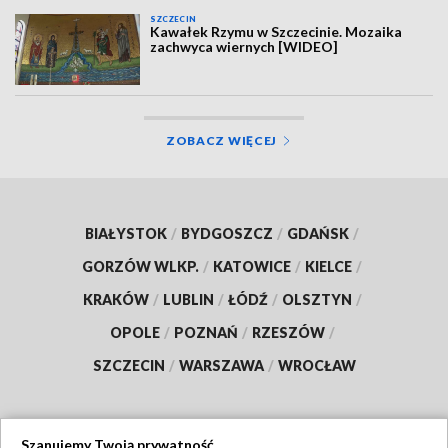
SZCZECIN
Kawałek Rzymu w Szczecinie. Mozaika
zachwyca wiernych [WIDEO]
ZOBACZ WIĘCEJ
BIAŁYSTOK
/
BYDGOSZCZ
/
GDAŃSK
/
GORZÓW WLKP.
/
KATOWICE
/
KIELCE
/
KRAKÓW
/
LUBLIN
/
ŁÓDŹ
/
OLSZTYN
/
OPOLE
/
POZNAŃ
/
RZESZÓW
/
SZCZECIN
/
WARSZAWA
/
WROCŁAW
Szanujemy Twoją prywatność