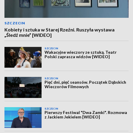
SZCZECIN
Kobiety i sztuka w Starej Rzeźni. Ruszyła wystawa
„Śledź mnie” [WIDEO]
SZCZECIN
Wakacyjne wieczory ze sztuką. Teatr
Polski zaprasza widzów [WIDEO]
SZCZECIN
Pięć dni, pięć seansów. Początek Dąbskich
Wieczorów Filmowych
SZCZECIN
Pierwszy Festiwal "Dwa Zamki". Rozmowa
z Jackiem Jekielem [WIDEO]