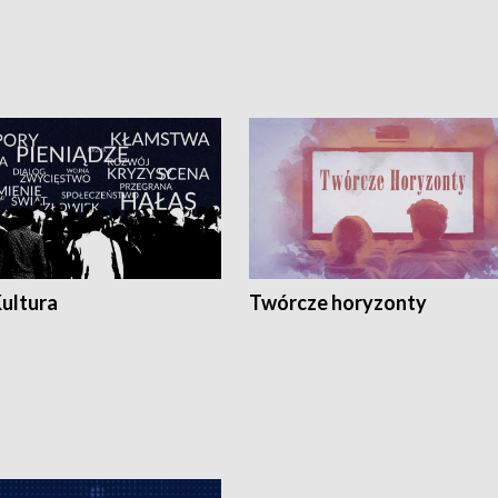
Kultura
Twórcze horyzonty