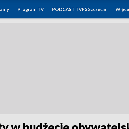
ramy
Program TV
PODCAST TVP3 Szczecin
Więce
kty w budżecie obywatel