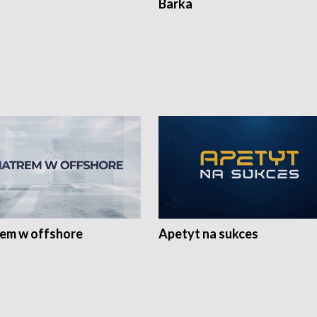
Barka
rem w offshore
Apetyt na sukces