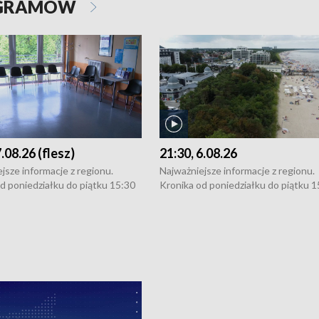
OGRAMÓW
7.08.26 (flesz)
21:30, 6.08.26
jsze informacje z regionu.
Najważniejsze informacje z regionu.
d poniedziałku do piątku 15:30
Kronika od poniedziałku do piątku 1
16:30 (+ rozmowa), 18:30, 21:30.
(flesz), 16:30 (+ rozmowa), 18:30, 21
y i święta 15:30 i 16:30
W weekendy i święta 15:30 i 16:30
8:30 i 21:30. Dziennikarze czekają
(flesz), 18:30 i 21:30. Dziennikarze c
a zgłoszenia: Szczecin - tel. 91-
na Państwa zgłoszenia: Szczecin - te
0, Koszalin - tel. 94-34-50-054,
4 8-10-400, Koszalin - tel. 94-34-50
ronika@tvp.pl.
e-mail: kronika@tvp.pl.