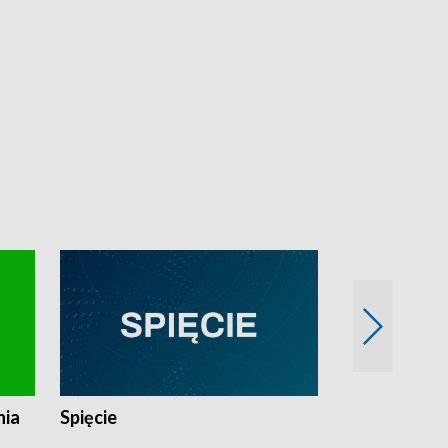
nia
Spięcie
Niedziałkow