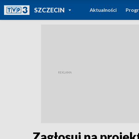
POWRÓT DO
SZCZECIN
Aktualności
Prog
TVP REGIONY
Zagłosuj na proje