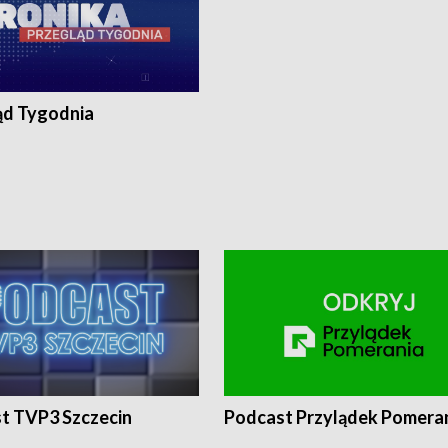
ąd Tygodnia
t TVP3 Szczecin
Podcast Przylądek Pomera