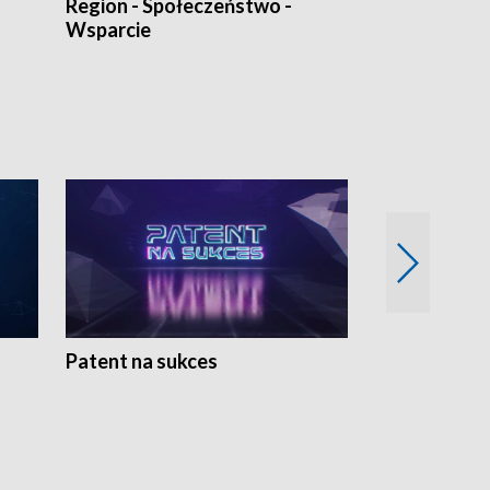
Region - Społeczeństwo -
Bez Barier
Wsparcie
Patent na sukces
Rolnictwo w 