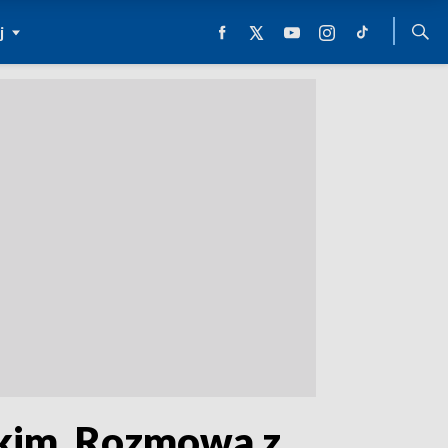
j
skim. Rozmowa z