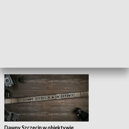
Z indeksem w ręku
Droga po suk
HISTORIA
Dawny Szczecin w obiektywie