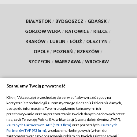
BIAŁYSTOK
/
BYDGOSZCZ
/
GDAŃSK
/
GORZÓW WLKP.
/
KATOWICE
/
KIELCE
/
KRAKÓW
/
LUBLIN
/
ŁÓDŹ
/
OLSZTYN
/
OPOLE
/
POZNAŃ
/
RZESZÓW
/
SZCZECIN
/
WARSZAWA
/
WROCŁAW
Szanujemy Twoją prywatność
Dołącz do nas:
Kliknij "Akceptuję i przechodzę do serwisu", aby wyrazić zgody na
korzystanie z technologii automatycznego śledzenia i zbierania danych,
TVP
dostęp do informacji na Twoim urządzeniu końcowym i ich
Abonament TVP
przechowywanie oraz na przetwarzanie Twoich danych osobowych przez
Regulamin TVP
nas, czyli Telewizję Polską S.A. w likwidacji (zwaną dalej również „TVP”),
Emisja w TVP
Polityka prywatności
Zaufanych Partnerów z IAB* (1201 firm)
oraz pozostałych
Zaufanych
Partnerów TVP (93 firm)
, w celach marketingowych (w tym do
Centrum informacji TVP
Moje zgody
zautomatyzowanego dopasowania reklam do Twoich zainteresowań i