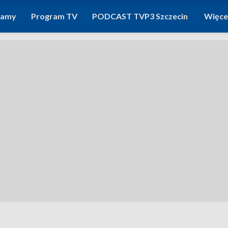
ramy
Program TV
PODCAST TVP3 Szczecin
Więce