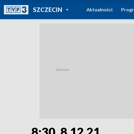
POWRÓT DO
SZCZECIN
Aktualności
Prog
TVP REGIONY
8:30, 8.12.21