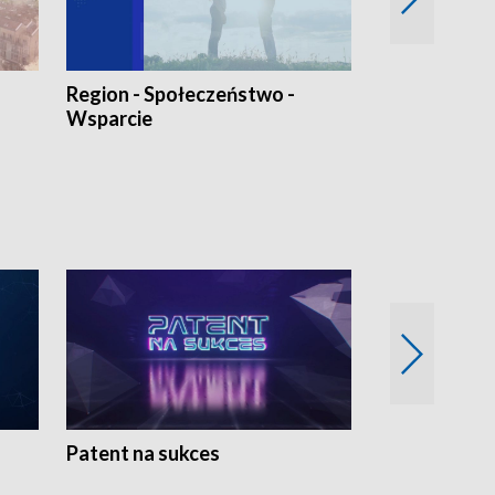
Region - Społeczeństwo -
Bez Barier
Wsparcie
Patent na sukces
Rolnictwo w 