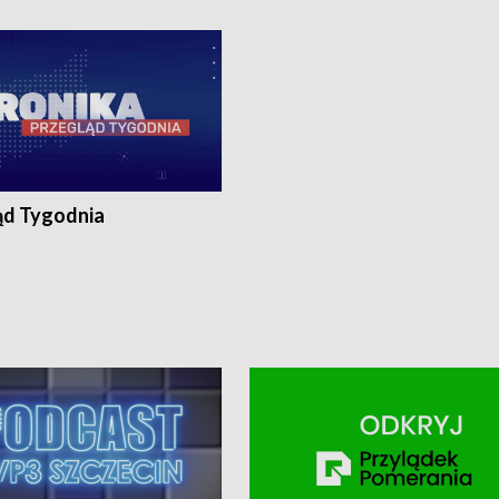
ronika@tvp.pl.
e-mail: kronika@tvp.pl.
ąd Tygodnia