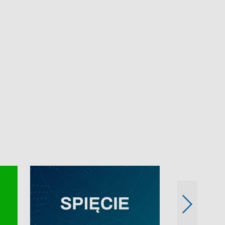
e-mail: kronika@tvp.pl.
e-mail: kronika@t