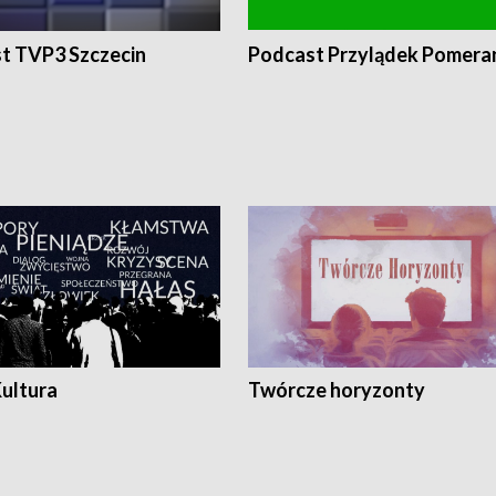
t TVP3 Szczecin
Podcast Przylądek Pomera
Kultura
Twórcze horyzonty