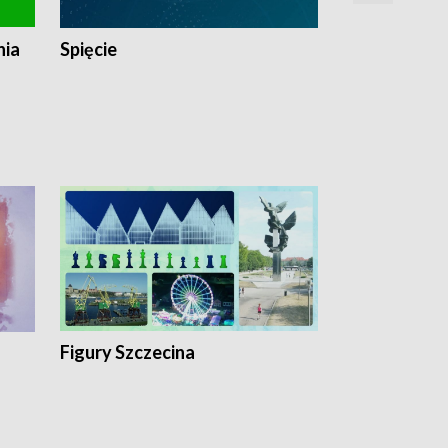
nia
Spięcie
Niedziałkow
Figury Szczecina