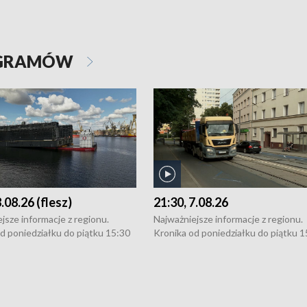
OGRAMÓW
8.08.26 (flesz)
21:30, 7.08.26
jsze informacje z regionu.
Najważniejsze informacje z regionu.
d poniedziałku do piątku 15:30
Kronika od poniedziałku do piątku 1
16:30 (+ rozmowa), 18:30, 21:30.
(flesz), 16:30 (+ rozmowa), 18:30, 21
y i święta 15:30 i 16:30
W weekendy i święta 15:30 i 16:30
8:30 i 21:30. Dziennikarze czekają
(flesz), 18:30 i 21:30. Dziennikarze c
a zgłoszenia: Szczecin - tel. 91-
na Państwa zgłoszenia: Szczecin - te
0, Koszalin - tel. 94-34-50-054,
4 8-10-400, Koszalin - tel. 94-34-50