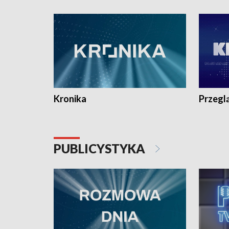
e-mail: kronika@tvp.pl.
e-mail: k
Kronika
Przegl
PUBLICYSTYKA