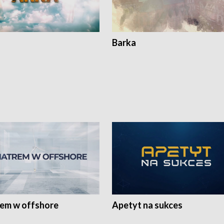
Barka
rem w offshore
Apetyt na sukces