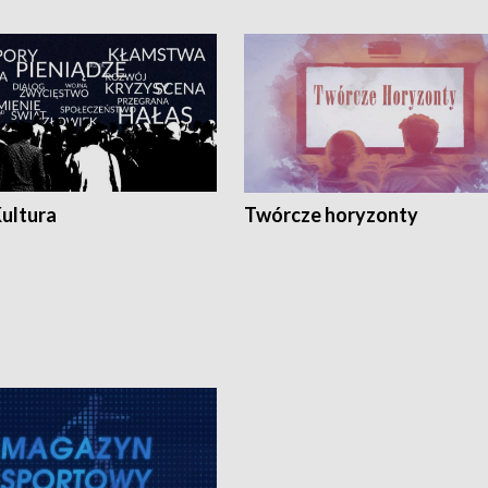
Kultura
Twórcze horyzonty