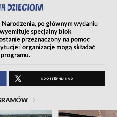
o Narodzenia, po głównym wydaniu
 wyemituje specjalny blok
zostanie przeznaczony na pomoc
ytucje i organizacje mogą składać
z programu.
UDOSTĘPNIJ NA X
OGRAMÓW