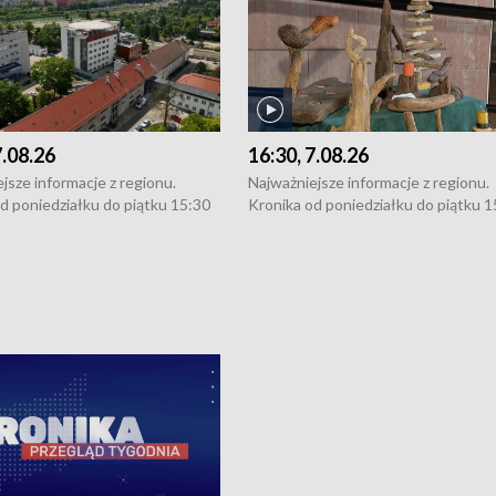
7.08.26
16:30, 7.08.26
jsze informacje z regionu.
Najważniejsze informacje z regionu.
d poniedziałku do piątku 15:30
Kronika od poniedziałku do piątku 1
16:30 (+ rozmowa), 18:30, 21:30.
(flesz), 16:30 (+ rozmowa), 18:30, 21
y i święta 15:30 i 16:30
W weekendy i święta 15:30 i 16:30
8:30 i 21:30. Dziennikarze czekają
(flesz), 18:30 i 21:30. Dziennikarze c
a zgłoszenia: Szczecin - tel. 91-
na Państwa zgłoszenia: Szczecin - te
0, Koszalin - tel. 94-34-50-054,
4 8-10-400, Koszalin - tel. 94-34-50
ronika@tvp.pl.
e-mail: kronika@tvp.pl.