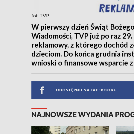
fot. TVP
W pierwszy dzień Świąt Bożeg
Wiadomości, TVP już po raz 29.
reklamowy, z którego dochód 
dzieciom. Do końca grudnia inst
wnioski o finansowe wsparcie 
UDOSTĘPNIJ NA FACEBOOKU
NAJNOWSZE WYDANIA PR