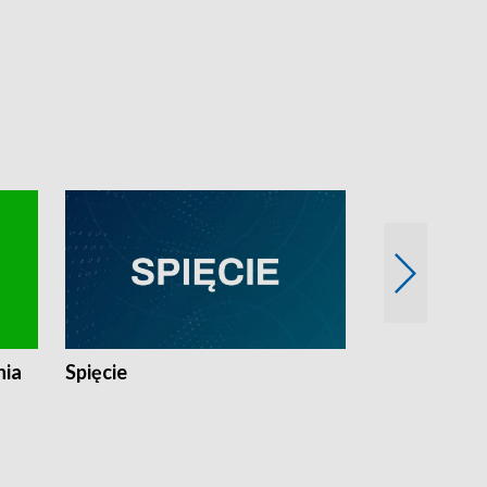
nia
Spięcie
Niedziałkow