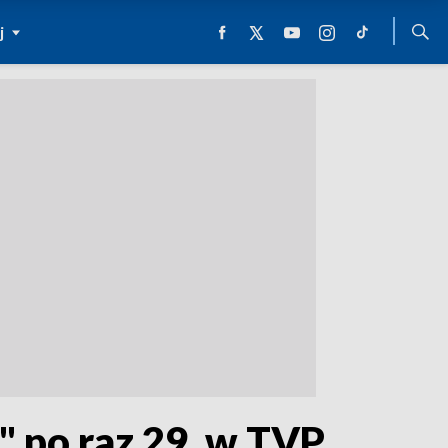
j
 po raz 29. w TVP