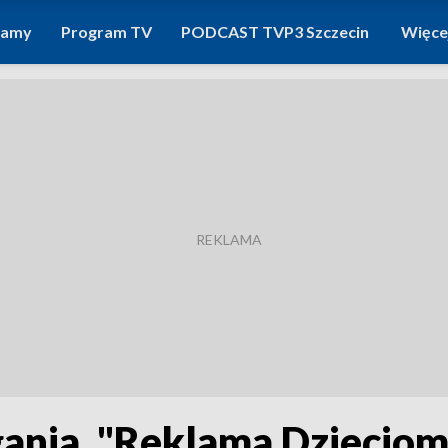
ramy
Program TV
PODCAST TVP3 Szczecin
Więce
nia. "Reklama Dzieciom"