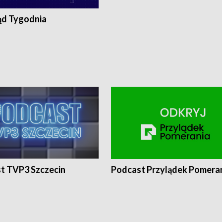
ąd Tygodnia
t TVP3 Szczecin
Podcast Przylądek Pomera