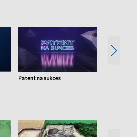
Patent na sukces
Rolnictwo w 