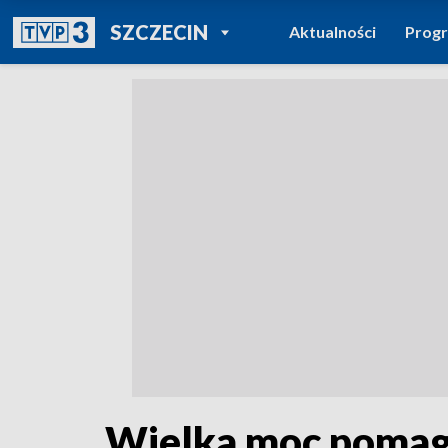
POWRÓT DO
SZCZECIN
Aktualności
Prog
TVP REGIONY
Wielka moc pomaga