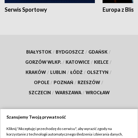
Serwis Sportowy
Europa z Blisk
BIAŁYSTOK
/
BYDGOSZCZ
/
GDAŃSK
/
GORZÓW WLKP.
/
KATOWICE
/
KIELCE
/
KRAKÓW
/
LUBLIN
/
ŁÓDŹ
/
OLSZTYN
/
OPOLE
/
POZNAŃ
/
RZESZÓW
/
SZCZECIN
/
WARSZAWA
/
WROCŁAW
Szanujemy Twoją prywatność
Dołącz do nas:
Kliknij "Akceptuję i przechodzę do serwisu", aby wyrazić zgody na
korzystanie z technologii automatycznego śledzenia i zbierania danych,
TVP