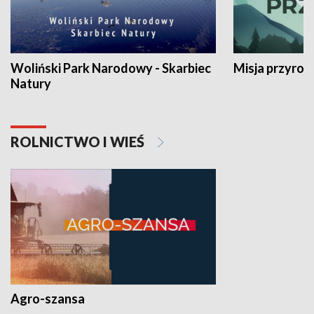
Woliński Park Narodowy - Skarbiec
Misja przyrod
Natury
ROLNICTWO I WIEŚ
Agro-szansa