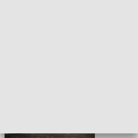
Z indeksem w ręku
Droga po suk
HISTORIA