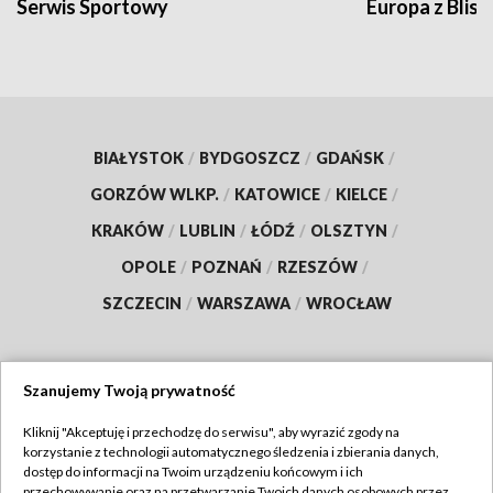
Serwis Sportowy
Europa z Blisk
BIAŁYSTOK
/
BYDGOSZCZ
/
GDAŃSK
/
GORZÓW WLKP.
/
KATOWICE
/
KIELCE
/
KRAKÓW
/
LUBLIN
/
ŁÓDŹ
/
OLSZTYN
/
OPOLE
/
POZNAŃ
/
RZESZÓW
/
SZCZECIN
/
WARSZAWA
/
WROCŁAW
Szanujemy Twoją prywatność
Dołącz do nas:
Kliknij "Akceptuję i przechodzę do serwisu", aby wyrazić zgody na
korzystanie z technologii automatycznego śledzenia i zbierania danych,
TVP
dostęp do informacji na Twoim urządzeniu końcowym i ich
Abonament TVP
przechowywanie oraz na przetwarzanie Twoich danych osobowych przez