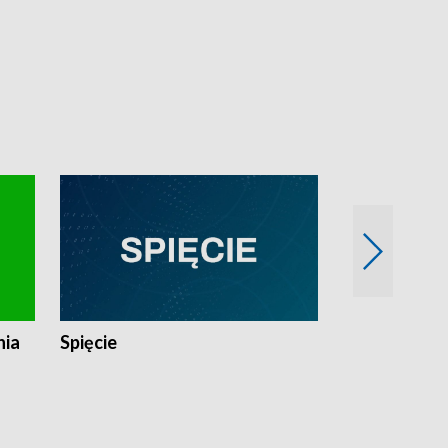
nia
Spięcie
Niedziałkow