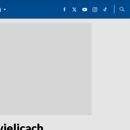
j
ielicach