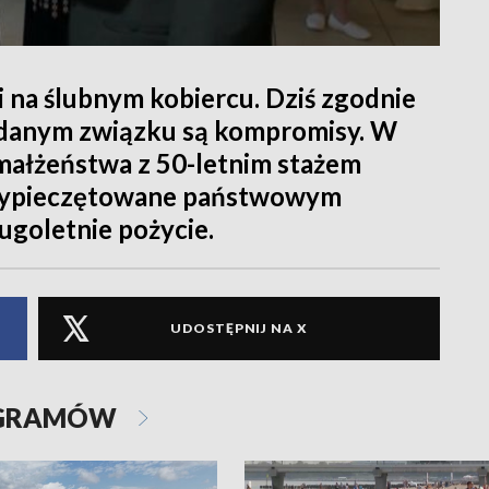
i na ślubnym kobiercu. Dziś zgodnie
 udanym związku są kompromisy. W
małżeństwa z 50-letnim stażem
przypieczętowane państwowym
goletnie pożycie.
UDOSTĘPNIJ NA X
OGRAMÓW