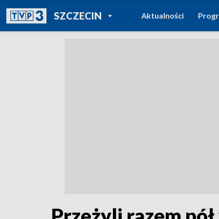
POWRÓT DO
SZCZECIN
Aktualności
Prog
TVP REGIONY
Przeżyli razem pół