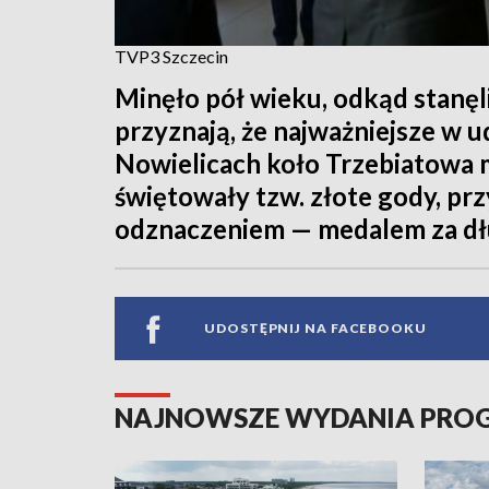
TVP3 Szczecin
Minęło pół wieku, odkąd stanęl
przyznają, że najważniejsze w
Nowielicach koło Trzebiatowa 
świętowały tzw. złote gody, 
odznaczeniem — medalem za dłu
UDOSTĘPNIJ NA FACEBOOKU
NAJNOWSZE WYDANIA PR