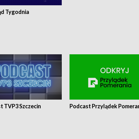
ąd Tygodnia
t TVP3 Szczecin
Podcast Przylądek Pomera