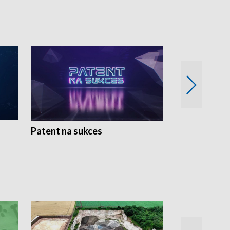
Patent na sukces
Rolnictwo w 