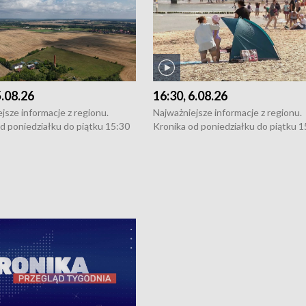
5.08.26
16:30, 6.08.26
jsze informacje z regionu.
Najważniejsze informacje z regionu.
d poniedziałku do piątku 15:30
Kronika od poniedziałku do piątku 1
16:30 (+ rozmowa), 18:30, 21:30.
(flesz), 16:30 (+ rozmowa), 18:30, 21
y i święta 15:30 i 16:30
W weekendy i święta 15:30 i 16:30
8:30 i 21:30. Dziennikarze czekają
(flesz), 18:30 i 21:30. Dziennikarze c
a zgłoszenia: Szczecin - tel. 91-
na Państwa zgłoszenia: Szczecin - te
0, Koszalin - tel. 94-34-50-054,
4 8-10-400, Koszalin - tel. 94-34-50
ronika@tvp.pl.
e-mail: kronika@tvp.pl.