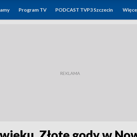
ramy
Program TV
PODCAST TVP3 Szczecin
Więce
 wieku. Złote gody w Now