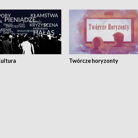
Kultura
Twórcze horyzonty