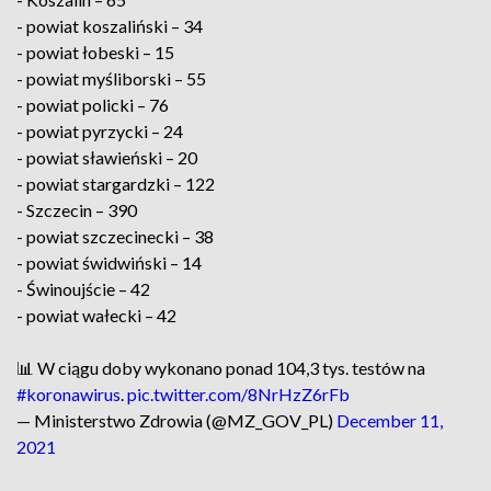
- powiat koszaliński – 34
- powiat łobeski – 15
- powiat myśliborski – 55
- powiat policki – 76
- powiat pyrzycki – 24
- powiat sławieński – 20
- powiat stargardzki – 122
- Szczecin – 390
- powiat szczecinecki – 38
- powiat świdwiński – 14
- Świnoujście – 42
- powiat wałecki – 42
📊 W ciągu doby wykonano ponad 104,3 tys. testów na
#koronawirus
.
pic.twitter.com/8NrHzZ6rFb
— Ministerstwo Zdrowia (@MZ_GOV_PL)
December 11,
2021