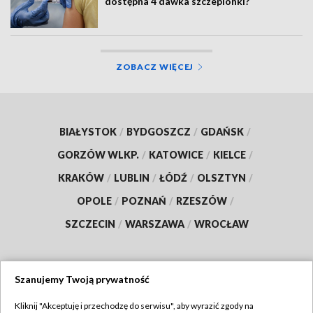
dostępna 4 dawka szczepionki?
ZOBACZ WIĘCEJ
BIAŁYSTOK
/
BYDGOSZCZ
/
GDAŃSK
/
GORZÓW WLKP.
/
KATOWICE
/
KIELCE
/
KRAKÓW
/
LUBLIN
/
ŁÓDŹ
/
OLSZTYN
/
OPOLE
/
POZNAŃ
/
RZESZÓW
/
SZCZECIN
/
WARSZAWA
/
WROCŁAW
Szanujemy Twoją prywatność
Dołącz do nas:
Kliknij "Akceptuję i przechodzę do serwisu", aby wyrazić zgody na