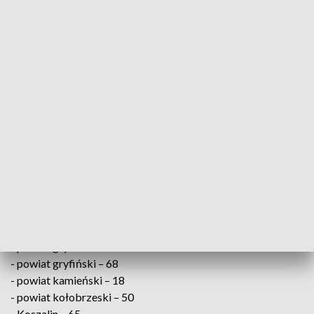
pic.twitter.com/94KJs1SwJt
— Ministerstwo Zdrowia (@MZ_GOV_PL)
December 11,
2021
Od początku epidemii koronawirusem zaraziło się 3 808 798
osób, a 88 414 zakażonych zmarło. Wyzdrowiały ponad 3
miliony 263 tys. chorych na COVID-19.
W Zachodniopomorskiem zakażenie wirusem SARS-
CoV-2 potwierdzono u osób z:
- powiat białogardzki – 25
- powiat choszczeński – 15
- powiat drawski – 24
- powiat goleniowski – 89
- powiat gryficki – 31
- powiat gryfiński – 68
- powiat kamieński – 18
- powiat kołobrzeski – 50
- Koszalin – 65