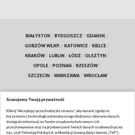
BIAŁYSTOK
/
BYDGOSZCZ
/
GDAŃSK
/
GORZÓW WLKP.
/
KATOWICE
/
KIELCE
/
KRAKÓW
/
LUBLIN
/
ŁÓDŹ
/
OLSZTYN
/
OPOLE
/
POZNAŃ
/
RZESZÓW
/
SZCZECIN
/
WARSZAWA
/
WROCŁAW
Szanujemy Twoją prywatność
Dołącz do nas:
Kliknij "Akceptuję i przechodzę do serwisu", aby wyrazić zgody na
korzystanie z technologii automatycznego śledzenia i zbierania danych,
TVP
dostęp do informacji na Twoim urządzeniu końcowym i ich
Abonament TVP
przechowywanie oraz na przetwarzanie Twoich danych osobowych przez
Regulamin TVP
nas, czyli Telewizję Polską S.A. w likwidacji (zwaną dalej również „TVP”),