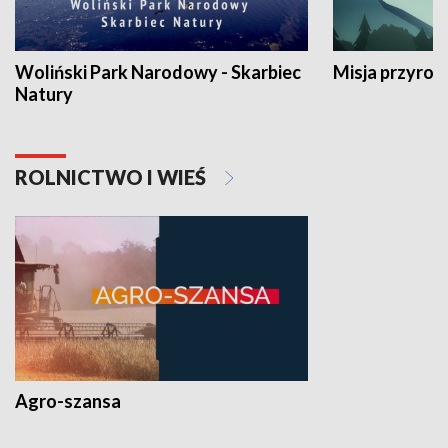
Woliński Park Narodowy - Skarbiec
Misja przyrod
Natury
ROLNICTWO I WIEŚ
Agro-szansa