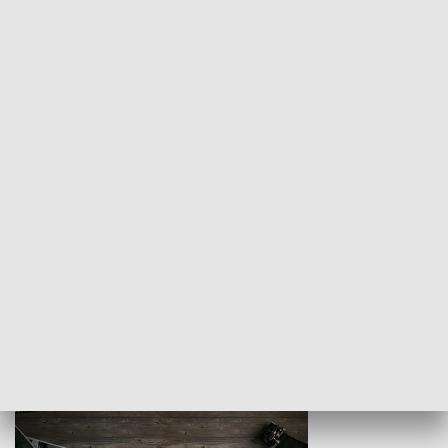
Z indeksem w ręku
Droga po suk
HISTORIA