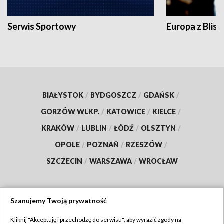
Serwis Sportowy
Europa z Blisk
BIAŁYSTOK
/
BYDGOSZCZ
/
GDAŃSK
/
GORZÓW WLKP.
/
KATOWICE
/
KIELCE
/
KRAKÓW
/
LUBLIN
/
ŁÓDŹ
/
OLSZTYN
/
OPOLE
/
POZNAŃ
/
RZESZÓW
/
SZCZECIN
/
WARSZAWA
/
WROCŁAW
Szanujemy Twoją prywatność
Dołącz do nas:
Kliknij "Akceptuję i przechodzę do serwisu", aby wyrazić zgody na