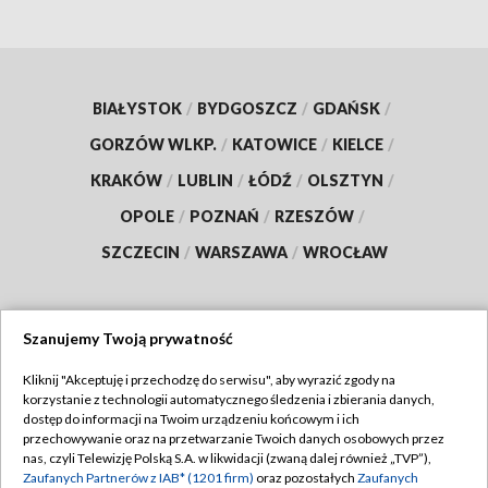
BIAŁYSTOK
/
BYDGOSZCZ
/
GDAŃSK
/
GORZÓW WLKP.
/
KATOWICE
/
KIELCE
/
KRAKÓW
/
LUBLIN
/
ŁÓDŹ
/
OLSZTYN
/
OPOLE
/
POZNAŃ
/
RZESZÓW
/
SZCZECIN
/
WARSZAWA
/
WROCŁAW
Szanujemy Twoją prywatność
Dołącz do nas:
Kliknij "Akceptuję i przechodzę do serwisu", aby wyrazić zgody na
korzystanie z technologii automatycznego śledzenia i zbierania danych,
TVP
dostęp do informacji na Twoim urządzeniu końcowym i ich
Abonament TVP
przechowywanie oraz na przetwarzanie Twoich danych osobowych przez
Regulamin TVP
nas, czyli Telewizję Polską S.A. w likwidacji (zwaną dalej również „TVP”),
Emisja w TVP
Polityka prywatności
Zaufanych Partnerów z IAB* (1201 firm)
oraz pozostałych
Zaufanych