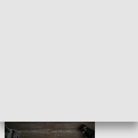
Z indeksem w ręku
Droga po suk
HISTORIA