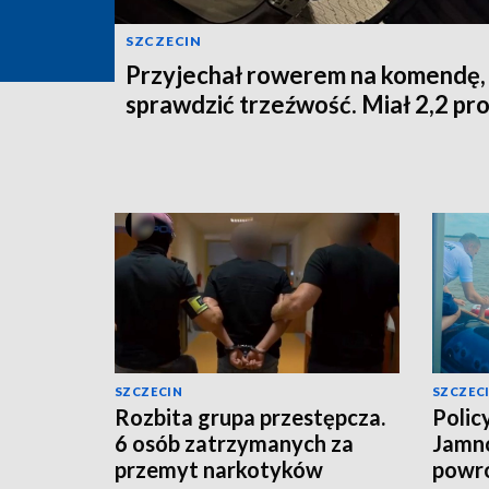
SZCZECIN
Przyjechał rowerem na komendę,
sprawdzić trzeźwość. Miał 2,2 pr
SZCZECIN
SZCZEC
Rozbita grupa przestępcza.
Polic
6 osób zatrzymanych za
Jamno
przemyt narkotyków
powró