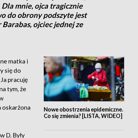
 Dla mnie, ojca tragicznie
wo do obrony podszyte jest
 Barabas, ojciec jednej ze
ne matka i
y się do
 Ja pracuję
na tym, że
 w
a oskarżona
Nowe obostrzenia epidemiczne.
Co się zmienia? [LISTA, WIDEO]
w D. Były