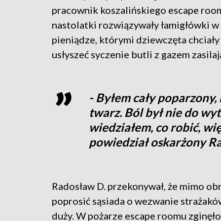
pracownik koszalińskiego escape roomu
nastolatki rozwiązywały łamigłówki w
pieniądze, którymi dziewczęta chciały 
usłyszeć syczenie butli z gazem zasila
- Byłem cały poparzony,
twarz. Ból był nie do wy
wiedziałem, co robić, wi
powiedział oskarżony R
Radosław D. przekonywał, że mimo obr
poprosić sąsiada o wezwanie strażaków.
duży. W pożarze escape roomu zginęło 