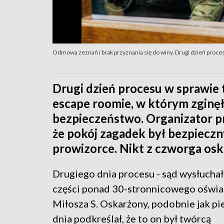
Odmowa zeznań i brak przyznania się do winy. Drugi dzień proces
Drugi dzień procesu w sprawie 
escape roomie, w którym zginęło
bezpieczeństwo. Organizator pr
że pokój zagadek był bezpieczn
prowizorce. Nikt z czworga oska
Drugiego dnia procesu - sąd wysłuchał
części ponad 30-stronnicowego oświ
Miłosza S. Oskarżony, podobnie jak p
dnia podkreślał, że to on był twórcą