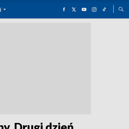
j
y. Drugi dzień