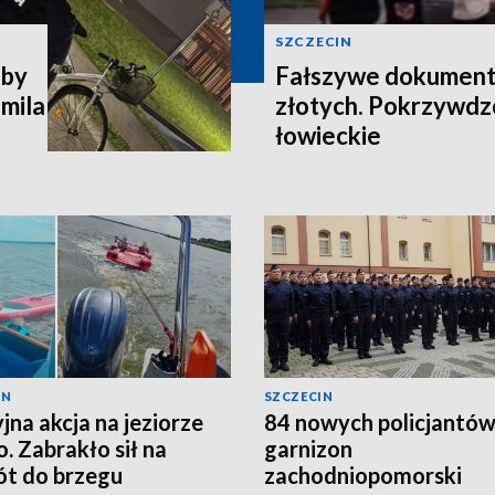
SZCZECIN
 by
Fałszywe dokumenty 
omila
złotych. Pokrzywdz
łowieckie
IN
SZCZECIN
yjna akcja na jeziorze
84 nowych policjantów 
. Zabrakło sił na
garnizon
t do brzegu
zachodniopomorski