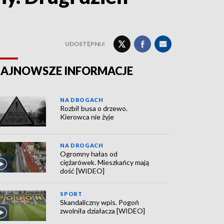
UDOSTĘPNIJ:
AJNOWSZE INFORMACJE
NA DROGACH
Rozbił busa o drzewo.
Kierowca nie żyje
NA DROGACH
Ogromny hałas od
ciężarówek. Mieszkańcy mają
dość [WIDEO]
SPORT
Skandaliczny wpis. Pogoń
zwolniła działacza [WIDEO]