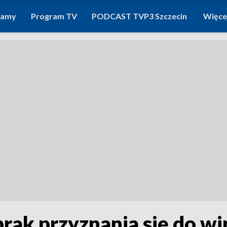
ramy
Program TV
PODCAST TVP3 Szczecin
Więce
ak przyznania się do win