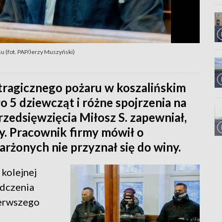
u (fot. PAP/Jerzy Muszyński)
tragicznego pożaru w koszalińskim
 5 dziewcząt i różne spojrzenia na
zedsięwzięcia Miłosz S. zapewniał,
y. Pracownik firmy mówił o
rżonych nie przyznał się do winy.
 kolejnej
adczenia
ierwszego