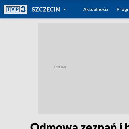
POWRÓT DO
SZCZECIN
Aktualności
Prog
TVP REGIONY
Odmowa zeznań i br