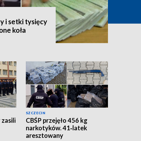
i setki tysięcy
one koła
SZCZECIN
zasili
CBŚP przejęło 456 kg
narkotyków. 41‑latek
aresztowany