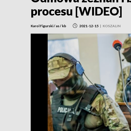
procesu [WIDEO]
Karol Figurski / as / kb
2021-12-15
|
KOSZALIN