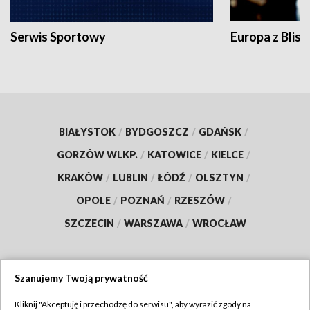
Serwis Sportowy
Europa z Blisk
BIAŁYSTOK
/
BYDGOSZCZ
/
GDAŃSK
/
GORZÓW WLKP.
/
KATOWICE
/
KIELCE
/
KRAKÓW
/
LUBLIN
/
ŁÓDŹ
/
OLSZTYN
/
OPOLE
/
POZNAŃ
/
RZESZÓW
/
SZCZECIN
/
WARSZAWA
/
WROCŁAW
Szanujemy Twoją prywatność
Dołącz do nas:
Kliknij "Akceptuję i przechodzę do serwisu", aby wyrazić zgody na