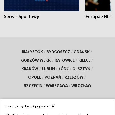
Serwis Sportowy
Europa z Blisk
BIAŁYSTOK
/
BYDGOSZCZ
/
GDAŃSK
/
GORZÓW WLKP.
/
KATOWICE
/
KIELCE
/
KRAKÓW
/
LUBLIN
/
ŁÓDŹ
/
OLSZTYN
/
OPOLE
/
POZNAŃ
/
RZESZÓW
/
SZCZECIN
/
WARSZAWA
/
WROCŁAW
Szanujemy Twoją prywatność
Dołącz do nas: