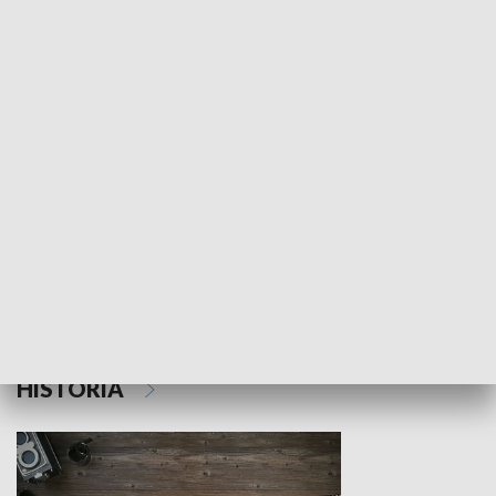
NAUKA I EDUKACJA
Z indeksem w ręku
Droga po suk
HISTORIA