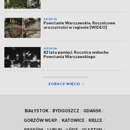
SZCZECIN
Powstanie Warszawskie. Rocznicowe
uroczystości w regionie [WIDEO]
SZCZECIN
82 lata pamięci. Rocznica wybuchu
Powstania Warszawskiego
ZOBACZ WIĘCEJ
BIAŁYSTOK
/
BYDGOSZCZ
/
GDAŃSK
/
GORZÓW WLKP.
/
KATOWICE
/
KIELCE
/
KRAKÓW
/
LUBLIN
/
ŁÓDŹ
/
OLSZTYN
/