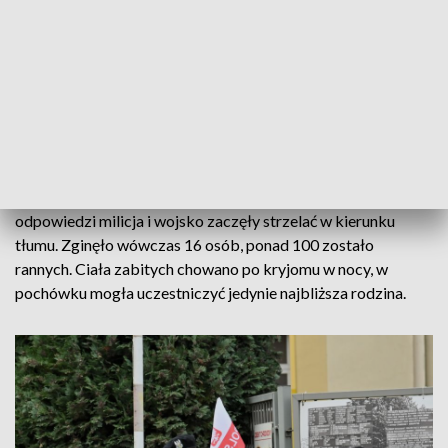
17 grudnia 1970 r., na wieść o ogłoszeniu przez ówczesne
władze państwowe podwyżek cen żywności, w Stoczni im.
Adolfa Warskiego w Szczecinie wybuchł strajk. Gdy
stoczniowcy wyszli na ulice, dołączali do nich pracownicy
innych zakładów, a także mieszkańcy Szczecina.
Demonstranci przeszli do centrum miasta pod gmach
Komitetu Wojewódzkiego PZPR, chcąc rozmawiać z
przedstawicielami władz partii. Ponieważ nie spełniono ich
postulatu, manifestanci podpalili gmach komitetu. W
odpowiedzi milicja i wojsko zaczęły strzelać w kierunku
tłumu. Zginęło wówczas 16 osób, ponad 100 zostało
rannych. Ciała zabitych chowano po kryjomu w nocy, w
pochówku mogła uczestniczyć jedynie najbliższa rodzina.