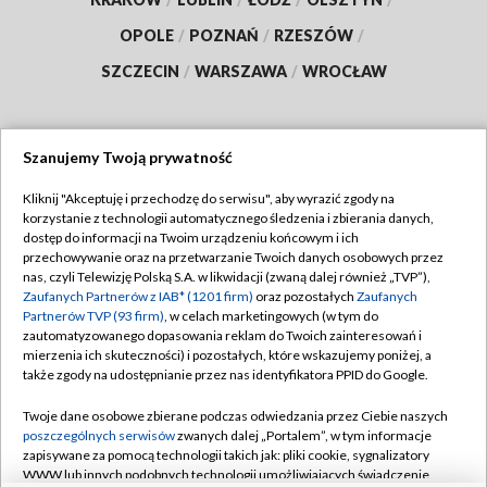
OPOLE
/
POZNAŃ
/
RZESZÓW
/
SZCZECIN
/
WARSZAWA
/
WROCŁAW
Szanujemy Twoją prywatność
Dołącz do nas:
Kliknij "Akceptuję i przechodzę do serwisu", aby wyrazić zgody na
korzystanie z technologii automatycznego śledzenia i zbierania danych,
TVP
dostęp do informacji na Twoim urządzeniu końcowym i ich
Abonament TVP
przechowywanie oraz na przetwarzanie Twoich danych osobowych przez
Regulamin TVP
nas, czyli Telewizję Polską S.A. w likwidacji (zwaną dalej również „TVP”),
Emisja w TVP
Polityka prywatności
Zaufanych Partnerów z IAB* (1201 firm)
oraz pozostałych
Zaufanych
Partnerów TVP (93 firm)
, w celach marketingowych (w tym do
Centrum informacji TVP
Moje zgody
zautomatyzowanego dopasowania reklam do Twoich zainteresowań i
mierzenia ich skuteczności) i pozostałych, które wskazujemy poniżej, a
Naziemna Telewizja Cyfrowa
Pomoc
także zgody na udostępnianie przez nas identyfikatora PPID do Google.
Sklep TVP
Biuro reklamy
Twoje dane osobowe zbierane podczas odwiedzania przez Ciebie naszych
Rada Programowa
Kontakt
poszczególnych serwisów
zwanych dalej „Portalem”, w tym informacje
zapisywane za pomocą technologii takich jak: pliki cookie, sygnalizatory
System NOS
WWW lub innych podobnych technologii umożliwiających świadczenie