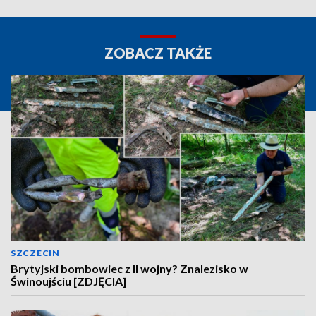
ZOBACZ TAKŻE
SZCZECIN
Brytyjski bombowiec z II wojny? Znalezisko w
Świnoujściu [ZDJĘCIA]