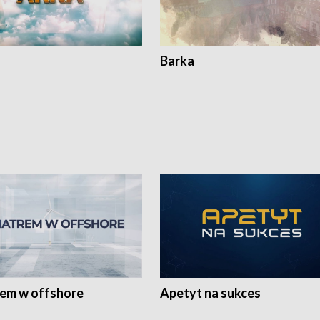
Barka
rem w offshore
Apetyt na sukces