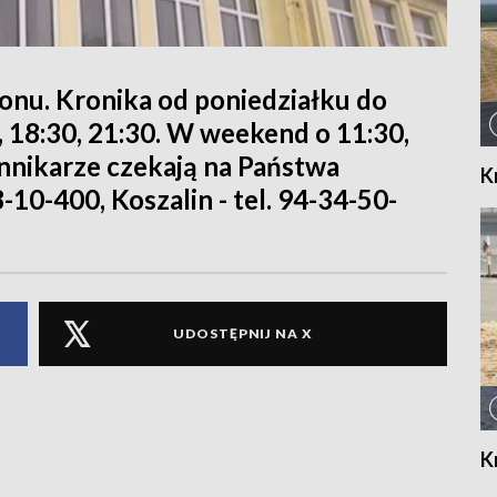
ionu. Kronika od poniedziałku do
0, 18:30, 21:30. W weekend o 11:30,
iennikarze czekają na Państwa
K
8-10-400, Koszalin - tel. 94-34-50-
UDOSTĘPNIJ NA X
K