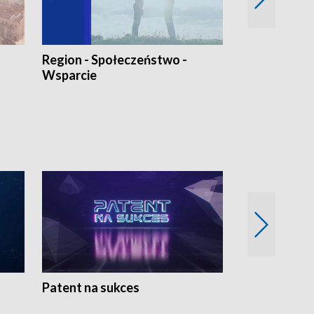
Region - Społeczeństwo -
Bez Barier
Wsparcie
Patent na sukces
Rolnictwo w 