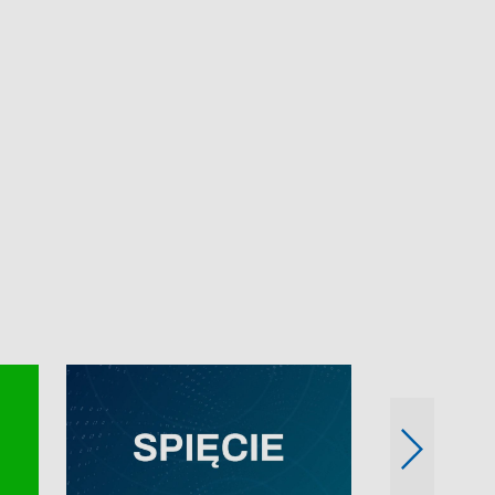
e-mail: kronika@tvp.pl.
e-mail: kronika@t