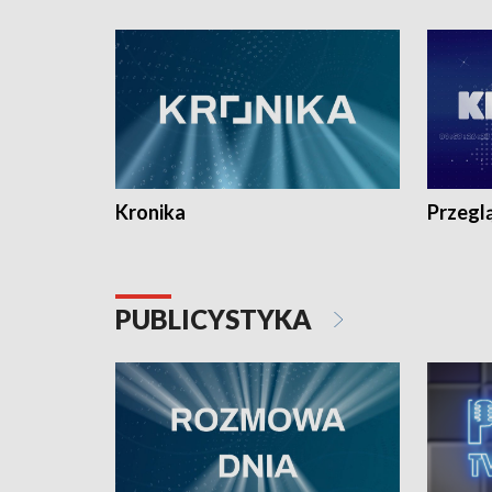
e-mail: kronika@tvp.pl.
e-mail: k
Kronika
Przegl
PUBLICYSTYKA