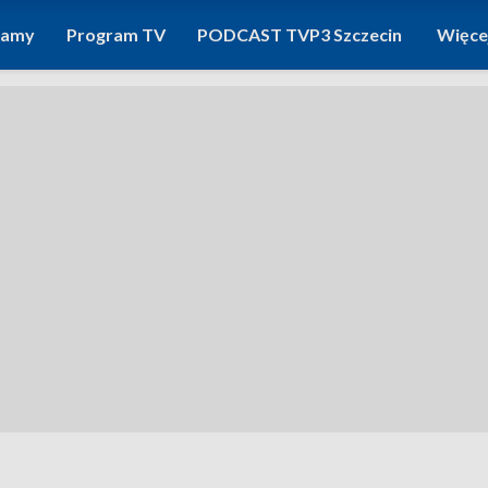
ramy
Program TV
PODCAST TVP3 Szczecin
Więce