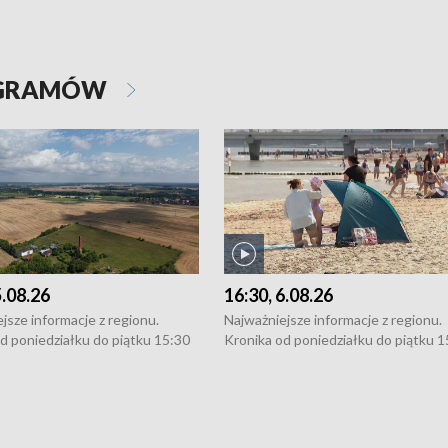
OGRAMÓW
5.08.26
16:30, 6.08.26
jsze informacje z regionu.
Najważniejsze informacje z regionu.
d poniedziałku do piątku 15:30
Kronika od poniedziałku do piątku 1
16:30 (+ rozmowa), 18:30, 21:30.
(flesz), 16:30 (+ rozmowa), 18:30, 21
y i święta 15:30 i 16:30
W weekendy i święta 15:30 i 16:30
8:30 i 21:30. Dziennikarze czekają
(flesz), 18:30 i 21:30. Dziennikarze c
a zgłoszenia: Szczecin - tel. 91-
na Państwa zgłoszenia: Szczecin - te
0, Koszalin - tel. 94-34-50-054,
4 8-10-400, Koszalin - tel. 94-34-50