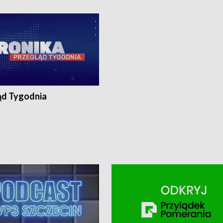
ronika@tvp.pl.
e-mail: kronika@tvp.pl.
ąd Tygodnia