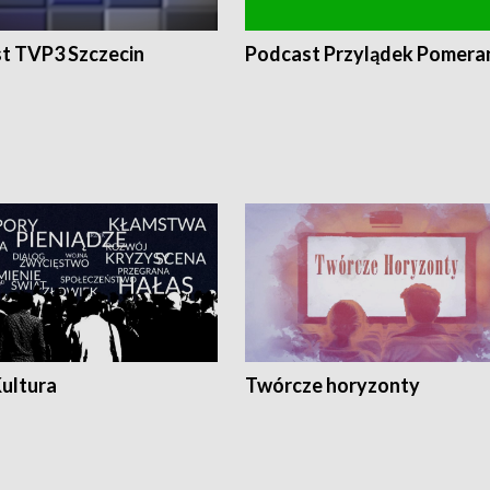
t TVP3 Szczecin
Podcast Przylądek Pomera
Kultura
Twórcze horyzonty