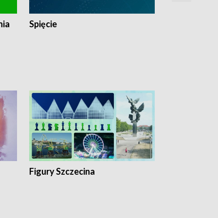
nia
Spięcie
Niedziałkow
Figury Szczecina