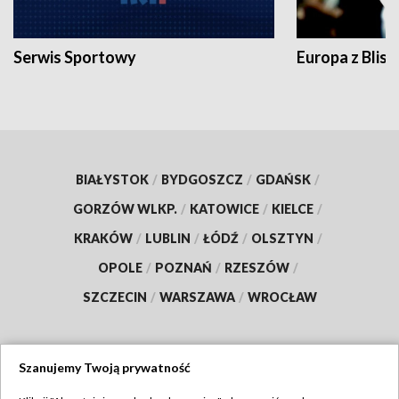
Serwis Sportowy
Europa z Blisk
BIAŁYSTOK
/
BYDGOSZCZ
/
GDAŃSK
/
GORZÓW WLKP.
/
KATOWICE
/
KIELCE
/
KRAKÓW
/
LUBLIN
/
ŁÓDŹ
/
OLSZTYN
/
OPOLE
/
POZNAŃ
/
RZESZÓW
/
SZCZECIN
/
WARSZAWA
/
WROCŁAW
Szanujemy Twoją prywatność
Dołącz do nas: