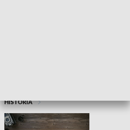
NAUKA I EDUKACJA
Z indeksem w ręku
Droga po suk
HISTORIA