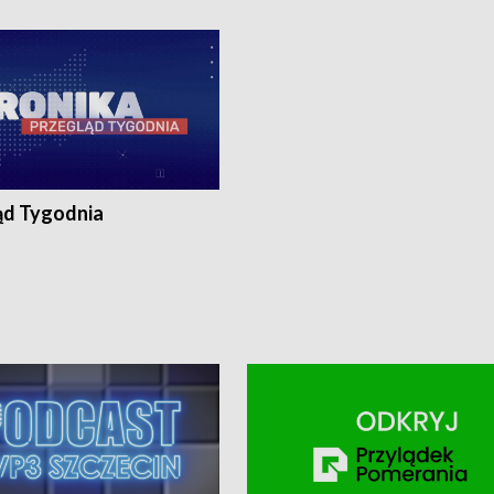
ronika@tvp.pl.
e-mail: kronika@tvp.pl.
ąd Tygodnia