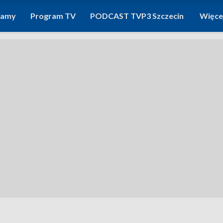
ramy
Program TV
PODCAST TVP3 Szczecin
Więce