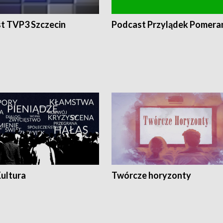
t TVP3 Szczecin
Podcast Przylądek Pomera
Kultura
Twórcze horyzonty