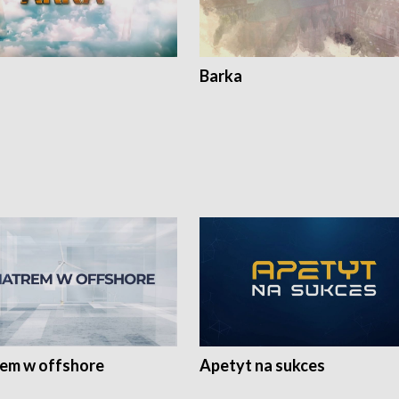
Barka
rem w offshore
Apetyt na sukces