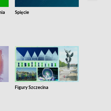
nia
Spięcie
Niedziałkow
Figury Szczecina