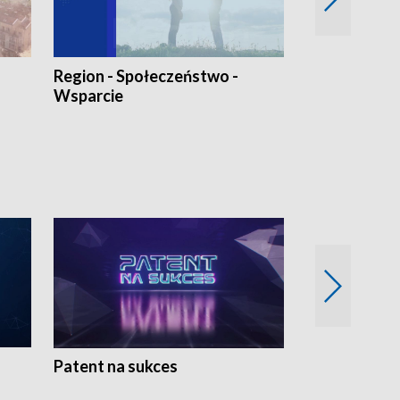
Region - Społeczeństwo -
Bez Barier
Wsparcie
Patent na sukces
Rolnictwo w 