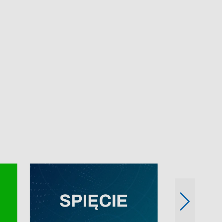
e-mail: kronika@tvp.pl.
e-mail: kronika@t