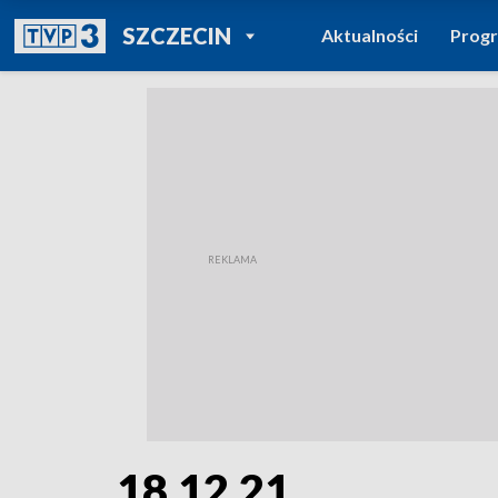
POWRÓT DO
SZCZECIN
Aktualności
Prog
TVP REGIONY
18.12.21