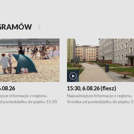
OGRAMÓW
6.08.26
15:30, 6.08.26 (flesz)
jsze informacje z regionu.
Najważniejsze informacje z regionu.
d poniedziałku do piątku 15:30
Kronika od poniedziałku do piątku 1
16:30 (+ rozmowa), 18:30, 21:30.
(flesz), 16:30 (+ rozmowa), 18:30, 21
y i święta 15:30 i 16:30
W weekendy i święta 15:30 i 16:30
8:30 i 21:30. Dziennikarze czekają
(flesz), 18:30 i 21:30. Dziennikarze c
a zgłoszenia: Szczecin - tel. 91-
na Państwa zgłoszenia: Szczecin - te
0, Koszalin - tel. 94-34-50-054,
4 8-10-400, Koszalin - tel. 94-34-50