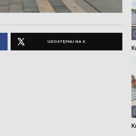
UDOSTĘPNIJ NA X
K
K