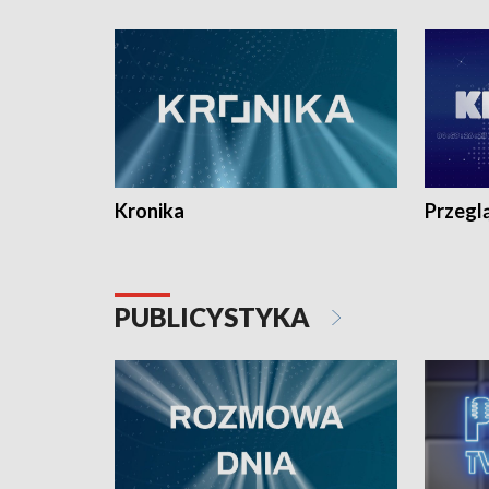
e-mail: kronika@tvp.pl.
e-mail: k
Kronika
Przegl
PUBLICYSTYKA