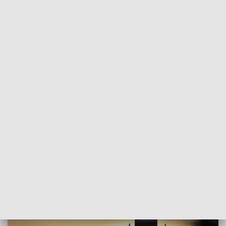
POWRÓT DO
SZCZECIN
TVP REGIONY
Betlejemskie Światło Pokoju już w
Szczecinie. Każdy mógł zabrać je do
domu [WIDEO]
2021-12-19
an