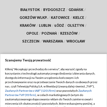
BIAŁYSTOK
/
BYDGOSZCZ
/
GDAŃSK
/
GORZÓW WLKP.
/
KATOWICE
/
KIELCE
/
KRAKÓW
/
LUBLIN
/
ŁÓDŹ
/
OLSZTYN
/
OPOLE
/
POZNAŃ
/
RZESZÓW
/
SZCZECIN
/
WARSZAWA
/
WROCŁAW
Szanujemy Twoją prywatność
Dołącz do nas:
Kliknij "Akceptuję i przechodzę do serwisu", aby wyrazić zgody na
korzystanie z technologii automatycznego śledzenia i zbierania danych,
TVP
dostęp do informacji na Twoim urządzeniu końcowym i ich
Abonament TVP
przechowywanie oraz na przetwarzanie Twoich danych osobowych przez
Regulamin TVP
nas, czyli Telewizję Polską S.A. w likwidacji (zwaną dalej również „TVP”),
Emisja w TVP
Polityka prywatności
Zaufanych Partnerów z IAB* (1201 firm)
oraz pozostałych
Zaufanych
Partnerów TVP (93 firm)
, w celach marketingowych (w tym do
Centrum informacji TVP
Moje zgody
zautomatyzowanego dopasowania reklam do Twoich zainteresowań i
mierzenia ich skuteczności) i pozostałych, które wskazujemy poniżej, a
Naziemna Telewizja Cyfrowa
Pomoc