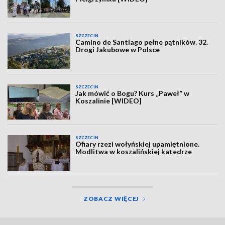
SZCZECIN
Camino de Santiago pełne pątników. 32.
Drogi Jakubowe w Polsce
SZCZECIN
Jak mówić o Bogu? Kurs „Paweł” w
Koszalinie [WIDEO]
SZCZECIN
Ofiary rzezi wołyńskiej upamiętnione.
Modlitwa w koszalińskiej katedrze
ZOBACZ WIĘCEJ