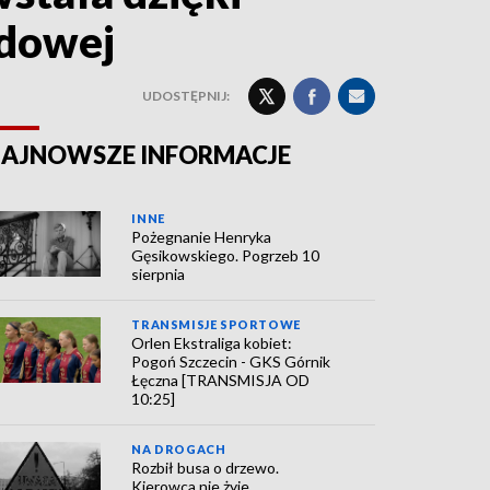
odowej
UDOSTĘPNIJ:
AJNOWSZE INFORMACJE
INNE
Pożegnanie Henryka
Gęsikowskiego. Pogrzeb 10
sierpnia
TRANSMISJE SPORTOWE
Orlen Ekstraliga kobiet:
Pogoń Szczecin - GKS Górnik
Łęczna [TRANSMISJA OD
10:25]
NA DROGACH
Rozbił busa o drzewo.
Kierowca nie żyje