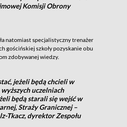
ejmowej Komisji Obrony
ła natomiast specjalistyczny trenażer
ch gościńskiej szkoły pozyskanie obu
iom zdobywanej wiedzy.
ać, jeżeli będą chcieli w
a wyższych uczelniach
li będą starali się wejść w
żarnej, Straży Granicznej –
lz-Tkacz, dyrektor Zespołu