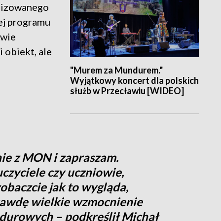
alizowanego
ej programu
twie
 obiekt, ale
"Murem za Mundurem."
Wyjątkowy koncert dla polskich
służb w Przecławiu [WIDEO]
nie z MON i zapraszam.
czyciele czy uczniowie,
zobaczcie jak to wygląda,
prawdę wielkie wzmocnienie
ndurowych – podkreślił Michał