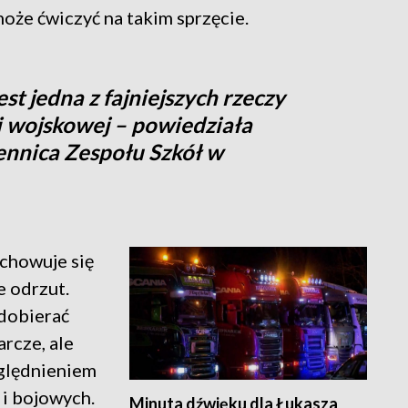
oże ćwiczyć na takim sprzęcie.
jest jedna z fajniejszych rzeczy
i wojskowej – powiedziała
nnica Zespołu Szkół w
achowuje się
e odrzut.
dobierać
rcze, ale
zględnieniem
i bojowych.
Minuta dźwięku dla Łukasza