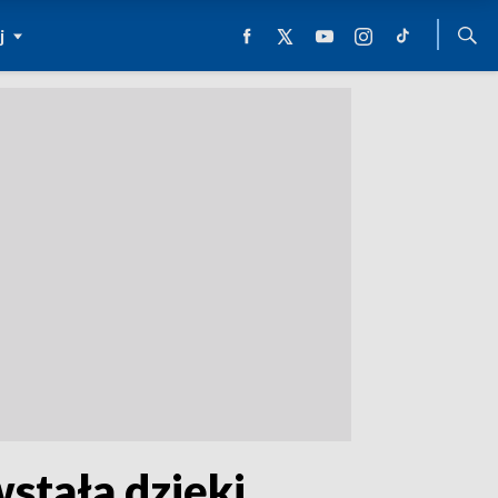
j
stała dzięki