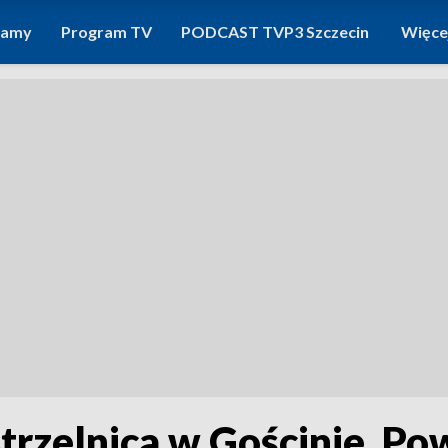
ramy
Program TV
PODCAST TVP3 Szczecin
Więce
rzelnica w Gościnie. Pow