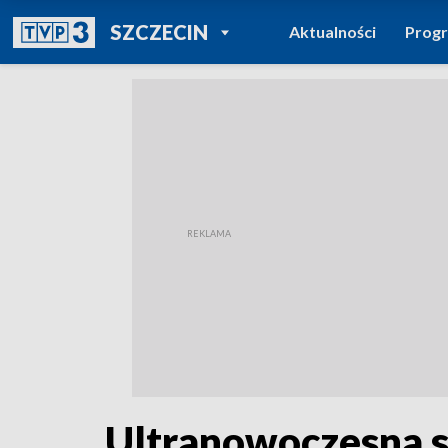
POWRÓT DO
SZCZECIN
Aktualności
Prog
TVP REGIONY
Ultranowoczesna st