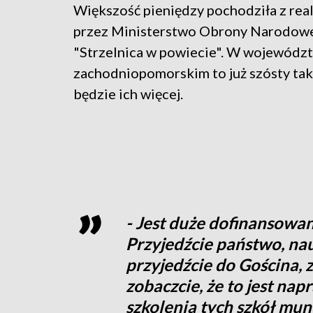
Większość pieniędzy pochodziła z re
przez Ministerstwo Obrony Narodow
"Strzelnica w powiecie". W wojewódz
zachodniopomorskim to już szósty taki
będzie ich więcej.
- Jest duże dofinansowa
Przyjedźcie państwo, nau
przyjedźcie do Gościna, 
zobaczcie, że to jest na
szkolenia tych szkół mu