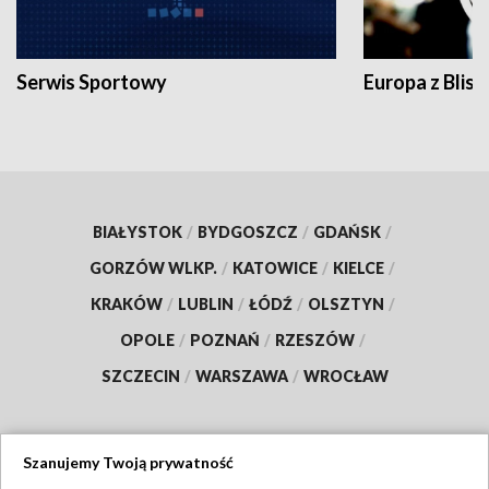
Serwis Sportowy
Europa z Blisk
BIAŁYSTOK
/
BYDGOSZCZ
/
GDAŃSK
/
GORZÓW WLKP.
/
KATOWICE
/
KIELCE
/
KRAKÓW
/
LUBLIN
/
ŁÓDŹ
/
OLSZTYN
/
OPOLE
/
POZNAŃ
/
RZESZÓW
/
SZCZECIN
/
WARSZAWA
/
WROCŁAW
Szanujemy Twoją prywatność
Dołącz do nas: