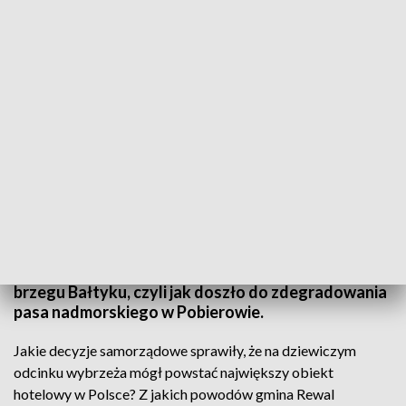
Betonoza w Pobierowie. Kulisy powstania hotelu „Gołębiewski” na antenie
TVP1
Gmina na skraju bankructwa, potężny
przedsiębiorca hotelowy i betonowy kolos na
brzegu Bałtyku, czyli jak doszło do zdegradowania
pasa nadmorskiego w Pobierowie.
Jakie decyzje samorządowe sprawiły, że na dziewiczym
odcinku wybrzeża mógł powstać największy obiekt
hotelowy w Polsce? Z jakich powodów gmina Rewal