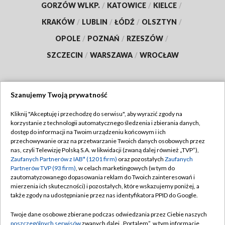
GORZÓW WLKP.
/
KATOWICE
/
KIELCE
/
KRAKÓW
/
LUBLIN
/
ŁÓDŹ
/
OLSZTYN
/
OPOLE
/
POZNAŃ
/
RZESZÓW
/
SZCZECIN
/
WARSZAWA
/
WROCŁAW
Szanujemy Twoją prywatność
Dołącz do nas:
Kliknij "Akceptuję i przechodzę do serwisu", aby wyrazić zgody na
korzystanie z technologii automatycznego śledzenia i zbierania danych,
TVP
dostęp do informacji na Twoim urządzeniu końcowym i ich
Abonament TVP
przechowywanie oraz na przetwarzanie Twoich danych osobowych przez
Regulamin TVP
nas, czyli Telewizję Polską S.A. w likwidacji (zwaną dalej również „TVP”),
Emisja w TVP
Polityka prywatności
Zaufanych Partnerów z IAB* (1201 firm)
oraz pozostałych
Zaufanych
Partnerów TVP (93 firm)
, w celach marketingowych (w tym do
Centrum informacji TVP
Moje zgody
zautomatyzowanego dopasowania reklam do Twoich zainteresowań i
mierzenia ich skuteczności) i pozostałych, które wskazujemy poniżej, a
Naziemna Telewizja Cyfrowa
Pomoc
także zgody na udostępnianie przez nas identyfikatora PPID do Google.
Sklep TVP
Biuro reklamy
Twoje dane osobowe zbierane podczas odwiedzania przez Ciebie naszych
Rada Programowa
Kontakt
poszczególnych serwisów
zwanych dalej „Portalem”, w tym informacje