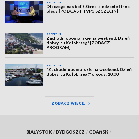
SZCZECIN
Dlaczego nas boli? Stres, siedzenie i inne
błędy [PODCAST TVP3 SZCZECIN]
SZCZECIN
Zachodniopomorskie na weekend. Dzień
dobry, tu Kołobrzeg! [ZOBACZ
PROGRAM]
SZCZECIN
"Zachodniopomorskie na weekend. Dzień
dobry, tu Kołobrzeg!" o godz. 10.00
ZOBACZ WIĘCEJ
BIAŁYSTOK
/
BYDGOSZCZ
/
GDAŃSK
/