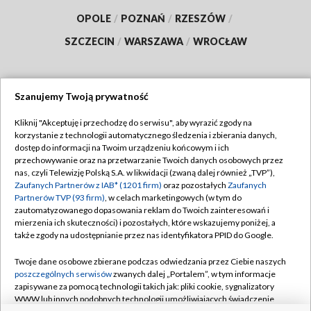
OPOLE
/
POZNAŃ
/
RZESZÓW
/
SZCZECIN
/
WARSZAWA
/
WROCŁAW
Szanujemy Twoją prywatność
Dołącz do nas:
Kliknij "Akceptuję i przechodzę do serwisu", aby wyrazić zgody na
korzystanie z technologii automatycznego śledzenia i zbierania danych,
TVP
dostęp do informacji na Twoim urządzeniu końcowym i ich
Abonament TVP
przechowywanie oraz na przetwarzanie Twoich danych osobowych przez
Regulamin TVP
nas, czyli Telewizję Polską S.A. w likwidacji (zwaną dalej również „TVP”),
Emisja w TVP
Polityka prywatności
Zaufanych Partnerów z IAB* (1201 firm)
oraz pozostałych
Zaufanych
Partnerów TVP (93 firm)
, w celach marketingowych (w tym do
Centrum informacji TVP
Moje zgody
zautomatyzowanego dopasowania reklam do Twoich zainteresowań i
mierzenia ich skuteczności) i pozostałych, które wskazujemy poniżej, a
Naziemna Telewizja Cyfrowa
Pomoc
także zgody na udostępnianie przez nas identyfikatora PPID do Google.
Sklep TVP
Biuro reklamy
Twoje dane osobowe zbierane podczas odwiedzania przez Ciebie naszych
Rada Programowa
Kontakt
poszczególnych serwisów
zwanych dalej „Portalem”, w tym informacje
zapisywane za pomocą technologii takich jak: pliki cookie, sygnalizatory
System NOS
WWW lub innych podobnych technologii umożliwiających świadczenie