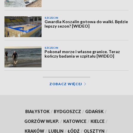
SZCZECIN
Gwardia Koszalin gotowa do walki. Będzie
lepszy sezon? [WIDEO]
SZCZECIN
Pokonał morze i własne granice. Teraz
kończy badania w szpitalu [WIDEO]
ZOBACZ WIĘCEJ
BIAŁYSTOK
/
BYDGOSZCZ
/
GDAŃSK
/
GORZÓW WLKP.
/
KATOWICE
/
KIELCE
/
KRAKÓW
/
LUBLIN
/
ŁÓDŹ
/
OLSZTYN
/