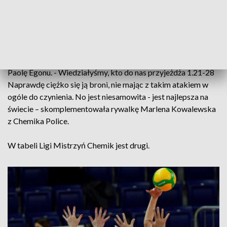
Wołosz, zawodniczka Imoco Volley
Conegliano.
Najlepszą zawodniczką meczu wybrano atakującą Imoco
Paolę Egonu. - Wiedziałyśmy, kto do nas przyjeżdża 1.21-28
Naprawdę ciężko się ją broni, nie mając z takim atakiem w
ogóle do czynienia. No jest niesamowita - jest najlepsza na
świecie – skomplementowała rywalkę Marlena Kowalewska
z Chemika Police.
W tabeli Ligi Mistrzyń Chemik jest drugi.