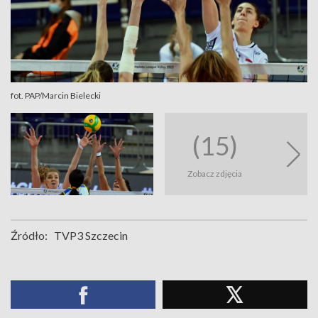
fot. PAP/Marcin Bielecki
(15)
Zobacz zdjęcia
Źródło:
TVP3 Szczecin