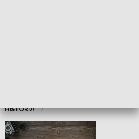
NAUKA I EDUKACJA
Z indeksem w ręku
Droga po suk
HISTORIA