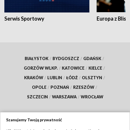
Serwis Sportowy
Europa z Blisk
BIAŁYSTOK
/
BYDGOSZCZ
/
GDAŃSK
/
GORZÓW WLKP.
/
KATOWICE
/
KIELCE
/
KRAKÓW
/
LUBLIN
/
ŁÓDŹ
/
OLSZTYN
/
OPOLE
/
POZNAŃ
/
RZESZÓW
/
SZCZECIN
/
WARSZAWA
/
WROCŁAW
Szanujemy Twoją prywatność
Dołącz do nas: