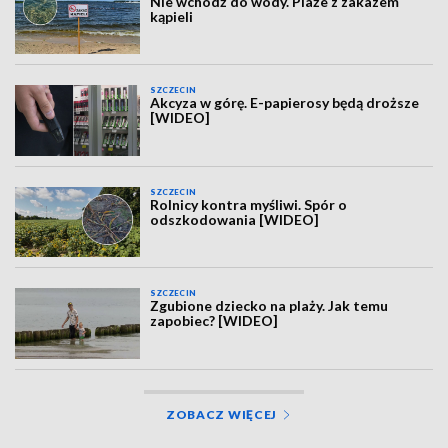
Nie wchodź do wody. Plaże z zakazem
kąpieli
SZCZECIN
Akcyza w górę. E-papierosy będą droższe
[WIDEO]
SZCZECIN
Rolnicy kontra myśliwi. Spór o
odszkodowania [WIDEO]
SZCZECIN
Zgubione dziecko na plaży. Jak temu
zapobiec? [WIDEO]
ZOBACZ WIĘCEJ