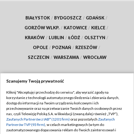
BIAŁYSTOK
/
BYDGOSZCZ
/
GDAŃSK
/
GORZÓW WLKP.
/
KATOWICE
/
KIELCE
/
KRAKÓW
/
LUBLIN
/
ŁÓDŹ
/
OLSZTYN
/
OPOLE
/
POZNAŃ
/
RZESZÓW
/
SZCZECIN
/
WARSZAWA
/
WROCŁAW
Szanujemy Twoją prywatność
Dołącz do nas:
Kliknij "Akceptuję i przechodzę do serwisu", aby wyrazić zgody na
korzystanie z technologii automatycznego śledzenia i zbierania danych,
TVP
dostęp do informacji na Twoim urządzeniu końcowym i ich
Abonament TVP
przechowywanie oraz na przetwarzanie Twoich danych osobowych przez
Regulamin TVP
nas, czyli Telewizję Polską S.A. w likwidacji (zwaną dalej również „TVP”),
Emisja w TVP
Polityka prywatności
Zaufanych Partnerów z IAB* (1201 firm)
oraz pozostałych
Zaufanych
Partnerów TVP (93 firm)
, w celach marketingowych (w tym do
Centrum informacji TVP
Moje zgody
zautomatyzowanego dopasowania reklam do Twoich zainteresowań i