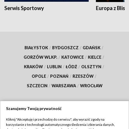
Serwis Sportowy
Europa z Blisk
BIAŁYSTOK
/
BYDGOSZCZ
/
GDAŃSK
/
GORZÓW WLKP.
/
KATOWICE
/
KIELCE
/
KRAKÓW
/
LUBLIN
/
ŁÓDŹ
/
OLSZTYN
/
OPOLE
/
POZNAŃ
/
RZESZÓW
/
SZCZECIN
/
WARSZAWA
/
WROCŁAW
Szanujemy Twoją prywatność
Dołącz do nas:
Kliknij "Akceptuję i przechodzę do serwisu", aby wyrazić zgody na
korzystanie z technologii automatycznego śledzenia i zbierania danych,
TVP