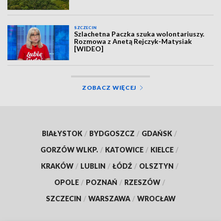
SZCZECIN
Szlachetna Paczka szuka wolontariuszy.
Rozmowa z Anetą Rejczyk-Matysiak
[WIDEO]
ZOBACZ WIĘCEJ
BIAŁYSTOK
/
BYDGOSZCZ
/
GDAŃSK
/
GORZÓW WLKP.
/
KATOWICE
/
KIELCE
/
KRAKÓW
/
LUBLIN
/
ŁÓDŹ
/
OLSZTYN
/
OPOLE
/
POZNAŃ
/
RZESZÓW
/
SZCZECIN
/
WARSZAWA
/
WROCŁAW