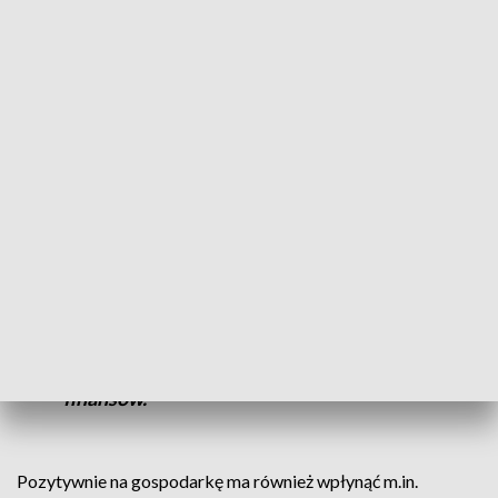
podatku do 2,5 tysiąca złotych. To oznacza wzrost
dochodów seniorów - nawet o ponad tysiąc złotych rocznie.
Polski Ład ma być impulsem dla rozwoju przedsiębiorstw.
Na nowych rozwiązaniach skorzystają małe i średnie firmy,
dla których przygotowano pakiet ulg i zachęt
inwestycyjnych.
- Wdrażamy od stycznia przyszłego roku
cały pakiet rozwiązań, które zwiększą
dostępność środków na rozwój firm i
sprawią, że inwestycje staną się dla
przedsiębiorców po prostu tańsze -
powiedział Jan Sarnowski, wiceminister
finansów.
Pozytywnie na gospodarkę ma również wpłynąć m.in.