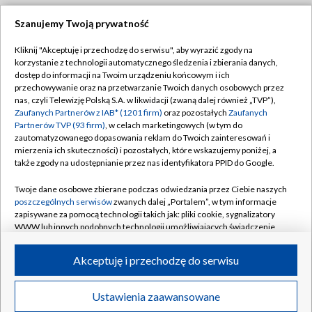
Szanujemy Twoją prywatność
Dołącz do nas:
Kliknij "Akceptuję i przechodzę do serwisu", aby wyrazić zgody na
korzystanie z technologii automatycznego śledzenia i zbierania danych,
TVP
dostęp do informacji na Twoim urządzeniu końcowym i ich
Abonament TVP
przechowywanie oraz na przetwarzanie Twoich danych osobowych przez
Regulamin TVP
nas, czyli Telewizję Polską S.A. w likwidacji (zwaną dalej również „TVP”),
Emisja w TVP
Polityka prywatności
Zaufanych Partnerów z IAB* (1201 firm)
oraz pozostałych
Zaufanych
Partnerów TVP (93 firm)
, w celach marketingowych (w tym do
Centrum informacji TVP
Moje zgody
zautomatyzowanego dopasowania reklam do Twoich zainteresowań i
mierzenia ich skuteczności) i pozostałych, które wskazujemy poniżej, a
Naziemna Telewizja Cyfrowa
Pomoc
także zgody na udostępnianie przez nas identyfikatora PPID do Google.
Sklep TVP
Biuro reklamy
Twoje dane osobowe zbierane podczas odwiedzania przez Ciebie naszych
Rada Programowa
Kontakt
poszczególnych serwisów
zwanych dalej „Portalem”, w tym informacje
zapisywane za pomocą technologii takich jak: pliki cookie, sygnalizatory
System NOS
WWW lub innych podobnych technologii umożliwiających świadczenie
dopasowanych i bezpiecznych usług, personalizację treści oraz reklam,
Informacje o nadawcy
Kanały
udostępnianie funkcji mediów społecznościowych oraz analizowanie
Akceptuję i przechodzę do serwisu
ruchu w Internecie.
Program dla prasy
©2026 Telewizja Polska S.A. w likwidacji
Biuro Reklamy
Twoje dane osobowe zbierane podczas odwiedzania przez Ciebie
Ustawienia zaawansowane
poszczególnych serwisów
na Portalu, takie jak adresy IP, identyfikatory
Ogłoszenie przetargowe