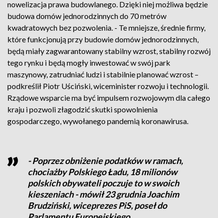
nowelizacja prawa budowlanego. Dzięki niej możliwa będzie
budowa domów jednorodzinnych do 70 metrów
kwadratowych bez pozwolenia. - Te mniejsze, średnie firmy,
które funkcjonują przy budowie domów jednorodzinnych,
będą miały zagwarantowany stabilny wzrost, stabilny rozwój
tego rynku i będą mogły inwestować w swój park
maszynowy, zatrudniać ludzi i stabilnie planować wzrost –
podkreślił Piotr Uściński, wiceminister rozwoju i technologii.
Rządowe wsparcie ma być impulsem rozwojowym dla całego
kraju i pozwoli złagodzić skutki spowolnienia
gospodarczego, wywołanego pandemią koronawirusa.
- Poprzez obniżenie podatków w ramach,
chociażby Polskiego Ładu, 18 milionów
polskich obywateli poczuje to w swoich
kieszeniach - mówił 23 grudnia Joachim
Brudziński, wiceprezes PiS, poseł do
Parlamentu Europejskiego.