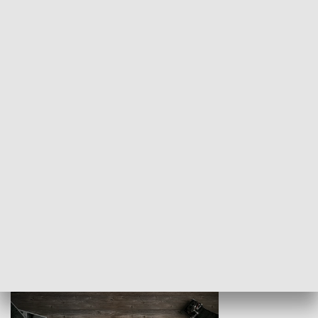
Z indeksem w ręku
Droga po suk
HISTORIA