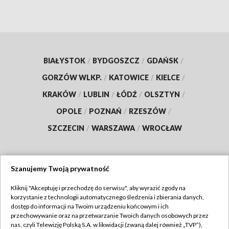
BIAŁYSTOK
/
BYDGOSZCZ
/
GDAŃSK
/
GORZÓW WLKP.
/
KATOWICE
/
KIELCE
/
KRAKÓW
/
LUBLIN
/
ŁÓDŹ
/
OLSZTYN
/
OPOLE
/
POZNAŃ
/
RZESZÓW
/
SZCZECIN
/
WARSZAWA
/
WROCŁAW
Szanujemy Twoją prywatność
Dołącz do nas:
Kliknij "Akceptuję i przechodzę do serwisu", aby wyrazić zgody na
korzystanie z technologii automatycznego śledzenia i zbierania danych,
TVP
dostęp do informacji na Twoim urządzeniu końcowym i ich
Abonament TVP
przechowywanie oraz na przetwarzanie Twoich danych osobowych przez
Regulamin TVP
nas, czyli Telewizję Polską S.A. w likwidacji (zwaną dalej również „TVP”),