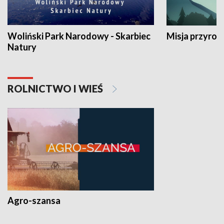
Woliński Park Narodowy - Skarbiec
Misja przyrod
Natury
ROLNICTWO I WIEŚ
Agro-szansa