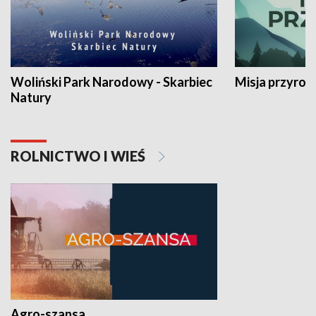
Woliński Park Narodowy - Skarbiec
Misja przyrod
Natury
ROLNICTWO I WIEŚ
Agro-szansa