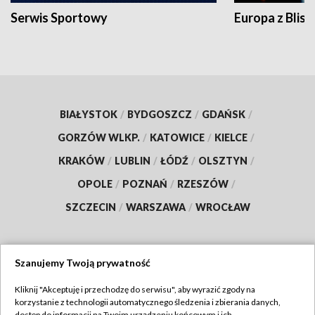
Serwis Sportowy
Europa z Blisk
BIAŁYSTOK
/
BYDGOSZCZ
/
GDAŃSK
/
GORZÓW WLKP.
/
KATOWICE
/
KIELCE
/
KRAKÓW
/
LUBLIN
/
ŁÓDŹ
/
OLSZTYN
/
OPOLE
/
POZNAŃ
/
RZESZÓW
/
SZCZECIN
/
WARSZAWA
/
WROCŁAW
Szanujemy Twoją prywatność
Dołącz do nas:
Kliknij "Akceptuję i przechodzę do serwisu", aby wyrazić zgody na
korzystanie z technologii automatycznego śledzenia i zbierania danych,
TVP
dostęp do informacji na Twoim urządzeniu końcowym i ich