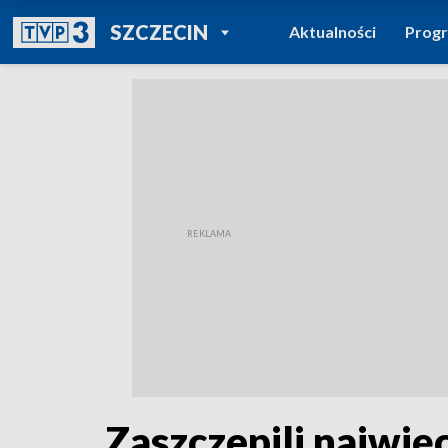
POWRÓT DO
SZCZECIN
Aktualności
Prog
TVP REGIONY
Zaszczepili najwię