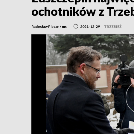
ochotników z Trze
Radosław Plecan / ms
2021-12-29
|
TRZEBIEŻ