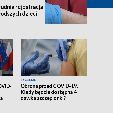
udnia rejestracja
łodszych dzieci
SZCZECIN
OVID-
Obrona przed COVID-19.
Kiedy będzie dostępna 4
ia
dawka szczepionki?