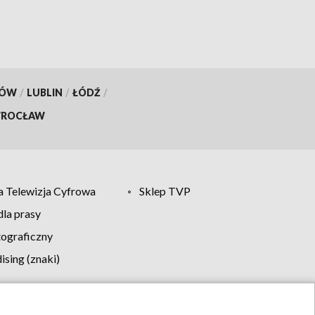
KÓW
/
LUBLIN
/
ŁÓDŹ
/
ROCŁAW
 Telewizja Cyfrowa
Sklep TVP
la prasy
tograficzny
sing (znaki)