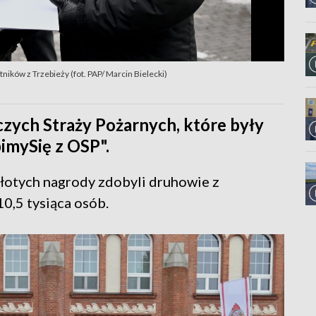
ników z Trzebieży (fot. PAP/ Marcin Bielecki)
zych Straży Pożarnych, które były
pimySię z OSP".
złotych nagrody zdobyli druhowie z
10,5 tysiąca osób.