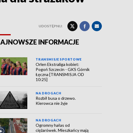
UDOSTĘPNIJ:
AJNOWSZE INFORMACJE
TRANSMISJE SPORTOWE
Orlen Ekstraliga kobiet:
Pogoń Szczecin - GKS Górnik
Łęczna [TRANSMISJA OD
10:25]
NA DROGACH
Rozbił busa o drzewo.
Kierowca nie żyje
NA DROGACH
Ogromny hałas od
ciężarówek. Mieszkańcy mają