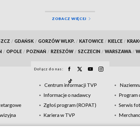
ZOBACZ WIĘCEJ
SZCZ
/
GDAŃSK
/
GORZÓW WLKP.
/
KATOWICE
/
KIELCE
/
KRA
N
/
OPOLE
/
POZNAŃ
/
RZESZÓW
/
SZCZECIN
/
WARSZAWA
/
W
Dołącz do nas:
Centrum informacji TVP
Naziemna
Informacje o nadawcy
Program d
zetargowe
Zgłoś program (ROPAT)
Serwis fo
wizyjna
Kariera w TVP
Merchandi