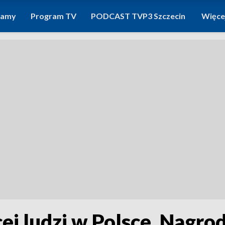
ramy
Program TV
PODCAST TVP3 Szczecin
Więce
cej ludzi w Polsce. Nagro