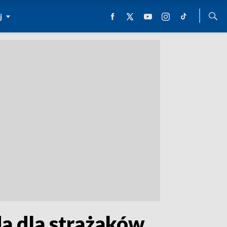
j
da dla strażaków