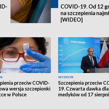
ID-
COVID-19. Od 12 gr
na szczepienia najm
[WIDEO]
IN
SZCZECIN
pienia przeciw COVID-
Szczepienia przeciw C
owa wersja szczepionki
19. Czwarta dawka dla
ce w Polsce
medyków od 17 sierpn
[WIDEO]