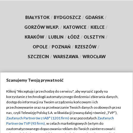
BIAŁYSTOK
/
BYDGOSZCZ
/
GDAŃSK
/
GORZÓW WLKP.
/
KATOWICE
/
KIELCE
/
KRAKÓW
/
LUBLIN
/
ŁÓDŹ
/
OLSZTYN
/
OPOLE
/
POZNAŃ
/
RZESZÓW
/
SZCZECIN
/
WARSZAWA
/
WROCŁAW
Szanujemy Twoją prywatność
Dołącz do nas:
Kliknij "Akceptuję i przechodzę do serwisu", aby wyrazić zgody na
korzystanie z technologii automatycznego śledzenia i zbierania danych,
TVP
dostęp do informacji na Twoim urządzeniu końcowym i ich
Abonament TVP
przechowywanie oraz na przetwarzanie Twoich danych osobowych przez
Regulamin TVP
nas, czyli Telewizję Polską S.A. w likwidacji (zwaną dalej również „TVP”),
Emisja w TVP
Polityka prywatności
Zaufanych Partnerów z IAB* (1201 firm)
oraz pozostałych
Zaufanych
Partnerów TVP (93 firm)
, w celach marketingowych (w tym do
Centrum informacji TVP
Moje zgody
zautomatyzowanego dopasowania reklam do Twoich zainteresowań i