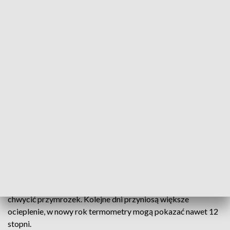
fot. PAP/Marcin Bielecki
Już odczuwamy zmianę pogody, czyli odwilż po
dużych mrozach. Meteopaci przez ból głowy, a
wszyscy chodząc po ulicach. Temperatura jest już
powyżej zera, topnieje śnieg, na chodnikach jest
ślisko.
Uważajmy, zwłaszcza wieczorem i w nocy, kiedy znów może
chwycić przymrozek. Kolejne dni przyniosą większe
ocieplenie, w nowy rok termometry mogą pokazać nawet 12
stopni.