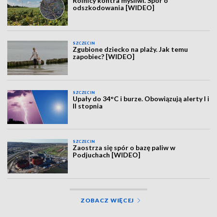
Rolnicy kontra myśliwi. Spór o
odszkodowania [WIDEO]
SZCZECIN
Zgubione dziecko na plaży. Jak temu
zapobiec? [WIDEO]
SZCZECIN
Upały do 34°C i burze. Obowiązują alerty I i
II stopnia
SZCZECIN
Zaostrza się spór o bazę paliw w
Podjuchach [WIDEO]
ZOBACZ WIĘCEJ