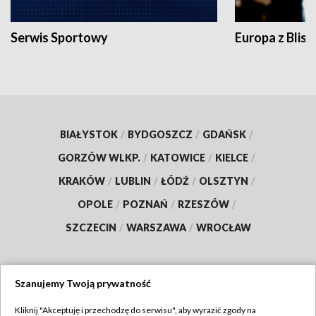
Serwis Sportowy
Europa z Blisk
BIAŁYSTOK
/
BYDGOSZCZ
/
GDAŃSK
/
GORZÓW WLKP.
/
KATOWICE
/
KIELCE
/
KRAKÓW
/
LUBLIN
/
ŁÓDŹ
/
OLSZTYN
/
OPOLE
/
POZNAŃ
/
RZESZÓW
/
SZCZECIN
/
WARSZAWA
/
WROCŁAW
Szanujemy Twoją prywatność
Dołącz do nas:
Kliknij "Akceptuję i przechodzę do serwisu", aby wyrazić zgody na