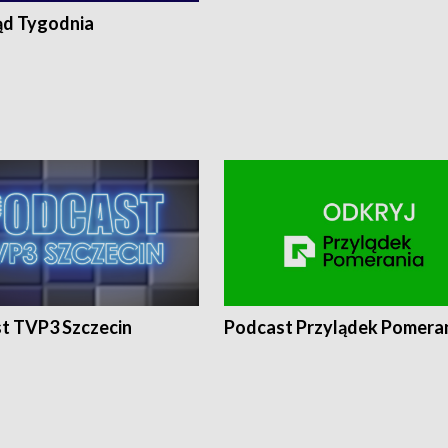
ąd Tygodnia
t TVP3 Szczecin
Podcast Przylądek Pomera