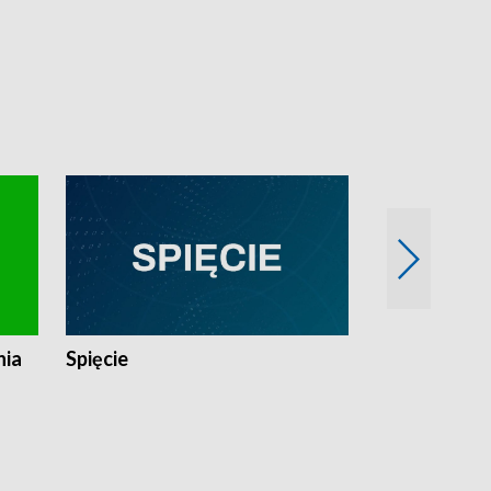
nia
Spięcie
Niedziałkow