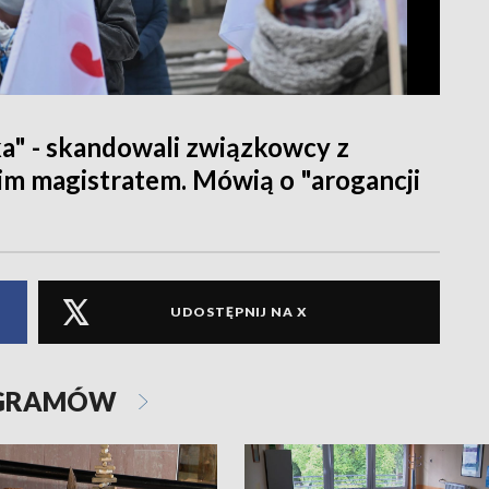
a" - skandowali związkowcy z
kim magistratem. Mówią o "arogancji
UDOSTĘPNIJ NA X
OGRAMÓW