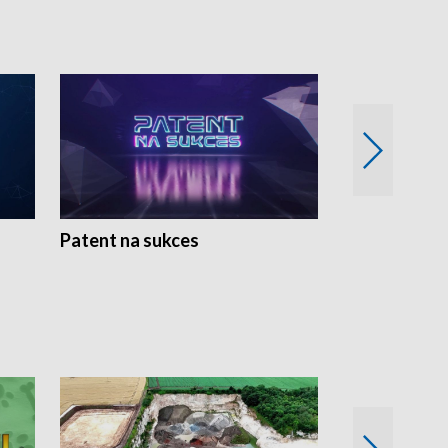
Patent na sukces
Rolnictwo w 