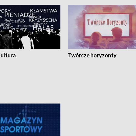
Kultura
Twórcze horyzonty