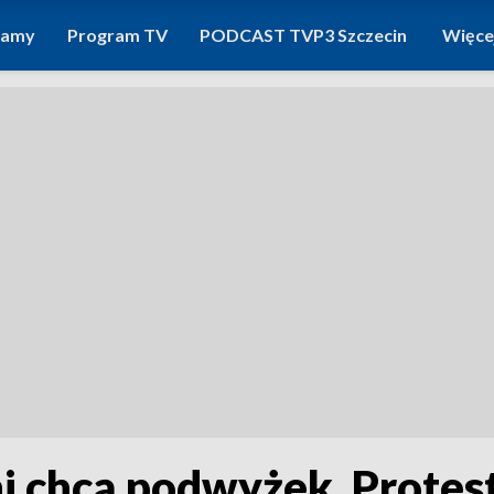
ramy
Program TV
PODCAST TVP3 Szczecin
Więce
i chcą podwyżek. Protest