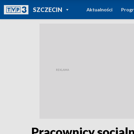
POWRÓT DO
SZCZECIN
Aktualności
Prog
TVP REGIONY
Pracownicy socjaln