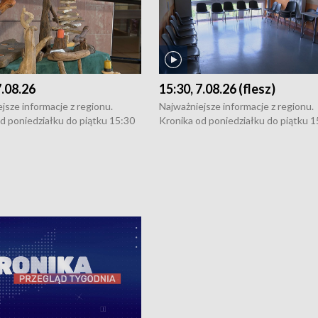
7.08.26
15:30, 7.08.26 (flesz)
jsze informacje z regionu.
Najważniejsze informacje z regionu.
d poniedziałku do piątku 15:30
Kronika od poniedziałku do piątku 1
16:30 (+ rozmowa), 18:30, 21:30.
(flesz), 16:30 (+ rozmowa), 18:30, 21
y i święta 15:30 i 16:30
W weekendy i święta 15:30 i 16:30
8:30 i 21:30. Dziennikarze czekają
(flesz), 18:30 i 21:30. Dziennikarze c
a zgłoszenia: Szczecin - tel. 91-
na Państwa zgłoszenia: Szczecin - te
0, Koszalin - tel. 94-34-50-054,
4 8-10-400, Koszalin - tel. 94-34-50
ronika@tvp.pl.
e-mail: kronika@tvp.pl.