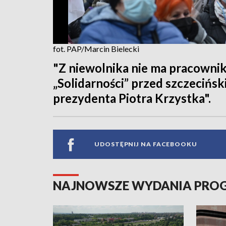
fot. PAP/Marcin Bielecki
"Z niewolnika nie ma pracownik
„Solidarności” przed szczecińs
prezydenta Piotra Krzystka".
UDOSTĘPNIJ NA FACEBOOKU
NAJNOWSZE WYDANIA PR