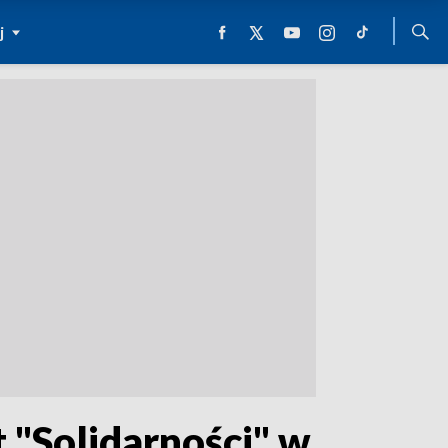
j
 "Solidarności" w