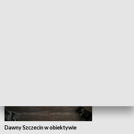
Z indeksem w ręku
Droga po suk
HISTORIA
Dawny Szczecin w obiektywie