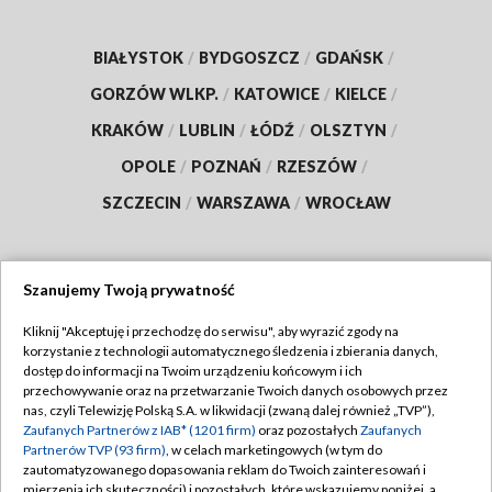
BIAŁYSTOK
/
BYDGOSZCZ
/
GDAŃSK
/
GORZÓW WLKP.
/
KATOWICE
/
KIELCE
/
KRAKÓW
/
LUBLIN
/
ŁÓDŹ
/
OLSZTYN
/
OPOLE
/
POZNAŃ
/
RZESZÓW
/
SZCZECIN
/
WARSZAWA
/
WROCŁAW
Szanujemy Twoją prywatność
Dołącz do nas:
Kliknij "Akceptuję i przechodzę do serwisu", aby wyrazić zgody na
korzystanie z technologii automatycznego śledzenia i zbierania danych,
TVP
dostęp do informacji na Twoim urządzeniu końcowym i ich
Abonament TVP
przechowywanie oraz na przetwarzanie Twoich danych osobowych przez
Regulamin TVP
nas, czyli Telewizję Polską S.A. w likwidacji (zwaną dalej również „TVP”),
Emisja w TVP
Polityka prywatności
Zaufanych Partnerów z IAB* (1201 firm)
oraz pozostałych
Zaufanych
Partnerów TVP (93 firm)
, w celach marketingowych (w tym do
Centrum informacji TVP
Moje zgody
zautomatyzowanego dopasowania reklam do Twoich zainteresowań i
mierzenia ich skuteczności) i pozostałych, które wskazujemy poniżej, a