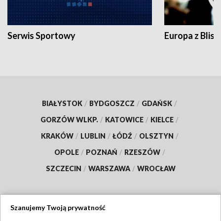
Serwis Sportowy
Europa z Blisk
BIAŁYSTOK
/
BYDGOSZCZ
/
GDAŃSK
/
GORZÓW WLKP.
/
KATOWICE
/
KIELCE
/
KRAKÓW
/
LUBLIN
/
ŁÓDŹ
/
OLSZTYN
/
OPOLE
/
POZNAŃ
/
RZESZÓW
/
SZCZECIN
/
WARSZAWA
/
WROCŁAW
Szanujemy Twoją prywatność
Dołącz do nas: