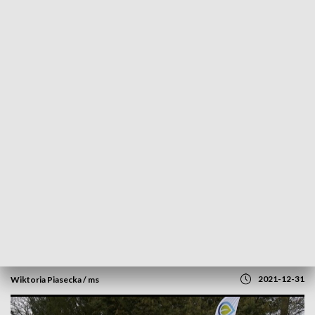
POWRÓT DO
SZCZECIN
TVP REGIONY
Jazda przyjazna środowisku. Samochody
elektryczne dla Urzędu
Marszałkowskiego [WIDEO]
2021-12-31
Wiktoria Piasecka / ms