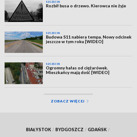
SZCZECIN
Rozbił busa o drzewo. Kierowca nie żyje
SZCZECIN
Budowa S11 nabiera tempa. Nowy odcinek
jeszcze w tym roku [WIDEO]
SZCZECIN
Ogromny hałas od ciężarówek.
Mieszkańcy mają dość [WIDEO]
ZOBACZ WIĘCEJ
BIAŁYSTOK
/
BYDGOSZCZ
/
GDAŃSK
/