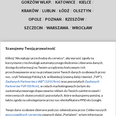
GORZÓW WLKP.
/
KATOWICE
/
KIELCE
/
KRAKÓW
/
LUBLIN
/
ŁÓDŹ
/
OLSZTYN
/
OPOLE
/
POZNAŃ
/
RZESZÓW
/
SZCZECIN
/
WARSZAWA
/
WROCŁAW
Szanujemy Twoją prywatność
Dołącz do nas:
Kliknij "Akceptuję i przechodzę do serwisu", aby wyrazić zgody na
korzystanie z technologii automatycznego śledzenia i zbierania danych,
TVP
dostęp do informacji na Twoim urządzeniu końcowym i ich
Abonament TVP
przechowywanie oraz na przetwarzanie Twoich danych osobowych przez
Regulamin TVP
nas, czyli Telewizję Polską S.A. w likwidacji (zwaną dalej również „TVP”),
Emisja w TVP
Polityka prywatności
Zaufanych Partnerów z IAB* (1201 firm)
oraz pozostałych
Zaufanych
Partnerów TVP (93 firm)
, w celach marketingowych (w tym do
Centrum informacji TVP
Moje zgody
zautomatyzowanego dopasowania reklam do Twoich zainteresowań i
mierzenia ich skuteczności) i pozostałych, które wskazujemy poniżej, a
Naziemna Telewizja Cyfrowa
Pomoc
także zgody na udostępnianie przez nas identyfikatora PPID do Google.
Sklep TVP
Biuro reklamy
Twoje dane osobowe zbierane podczas odwiedzania przez Ciebie naszych
Rada Programowa
Kontakt
poszczególnych serwisów
zwanych dalej „Portalem”, w tym informacje