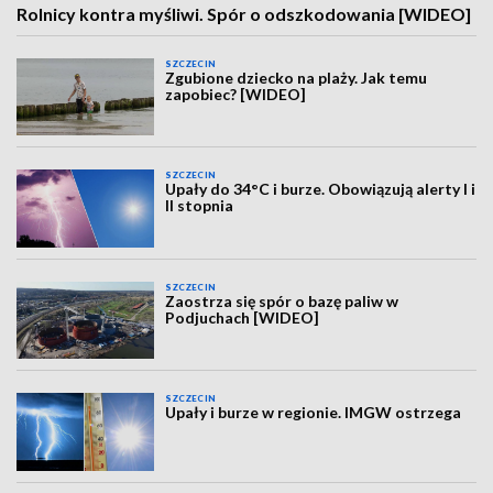
Rolnicy kontra myśliwi. Spór o odszkodowania [WIDEO]
SZCZECIN
Zgubione dziecko na plaży. Jak temu
zapobiec? [WIDEO]
SZCZECIN
Upały do 34°C i burze. Obowiązują alerty I i
II stopnia
SZCZECIN
Zaostrza się spór o bazę paliw w
Podjuchach [WIDEO]
SZCZECIN
Upały i burze w regionie. IMGW ostrzega