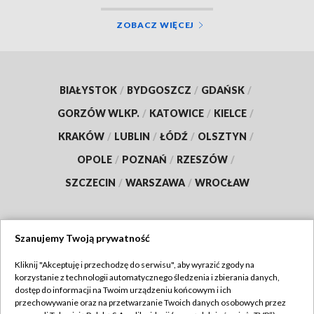
ZOBACZ WIĘCEJ
BIAŁYSTOK
/
BYDGOSZCZ
/
GDAŃSK
/
GORZÓW WLKP.
/
KATOWICE
/
KIELCE
/
KRAKÓW
/
LUBLIN
/
ŁÓDŹ
/
OLSZTYN
/
OPOLE
/
POZNAŃ
/
RZESZÓW
/
SZCZECIN
/
WARSZAWA
/
WROCŁAW
Szanujemy Twoją prywatność
Dołącz do nas:
Kliknij "Akceptuję i przechodzę do serwisu", aby wyrazić zgody na
korzystanie z technologii automatycznego śledzenia i zbierania danych,
TVP
dostęp do informacji na Twoim urządzeniu końcowym i ich
Abonament TVP
przechowywanie oraz na przetwarzanie Twoich danych osobowych przez
Regulamin TVP