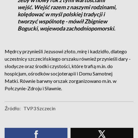
żeby w nowy rok z tymi wartościami
wejść. Wejść razem z naszymi rodzinami,
kolędować w myśl polskiej tradycji i
tworzyć wspólnotę - mówił Zbigniew
Bogucki, wojewoda zachodniopomorski.
Mędrcy przynieśli Jezusowi złoto, mirę i kadzidło, dlatego
uczestnicy szczecińskiego orszaku również przynieśli dary -
słodycze oraz środki czystości, które trafią m.in. do
hospicjum, ośrodków socjoterapii i Domu Samotnej
Matki. Równie barwny orszak zorganizowano m.in. w
Połczynie-Zdroju i Sławnie.
Źródło:
TVP3 Szczecin