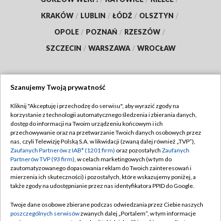
KRAKÓW
/
LUBLIN
/
ŁÓDŹ
/
OLSZTYN
/
OPOLE
/
POZNAŃ
/
RZESZÓW
/
SZCZECIN
/
WARSZAWA
/
WROCŁAW
Szanujemy Twoją prywatność
Dołącz do nas:
Kliknij "Akceptuję i przechodzę do serwisu", aby wyrazić zgody na
korzystanie z technologii automatycznego śledzenia i zbierania danych,
TVP
dostęp do informacji na Twoim urządzeniu końcowym i ich
Abonament TVP
przechowywanie oraz na przetwarzanie Twoich danych osobowych przez
Regulamin TVP
nas, czyli Telewizję Polską S.A. w likwidacji (zwaną dalej również „TVP”),
Emisja w TVP
Polityka prywatności
Zaufanych Partnerów z IAB* (1201 firm)
oraz pozostałych
Zaufanych
Partnerów TVP (93 firm)
, w celach marketingowych (w tym do
Centrum informacji TVP
Moje zgody
zautomatyzowanego dopasowania reklam do Twoich zainteresowań i
mierzenia ich skuteczności) i pozostałych, które wskazujemy poniżej, a
Naziemna Telewizja Cyfrowa
Pomoc
także zgody na udostępnianie przez nas identyfikatora PPID do Google.
Sklep TVP
Biuro reklamy
Twoje dane osobowe zbierane podczas odwiedzania przez Ciebie naszych
Rada Programowa
Kontakt
poszczególnych serwisów
zwanych dalej „Portalem”, w tym informacje