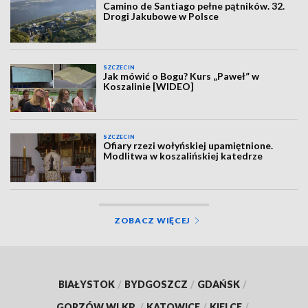
Camino de Santiago pełne pątników. 32.
Drogi Jakubowe w Polsce
SZCZECIN
Jak mówić o Bogu? Kurs „Paweł” w
Koszalinie [WIDEO]
SZCZECIN
Ofiary rzezi wołyńskiej upamiętnione.
Modlitwa w koszalińskiej katedrze
ZOBACZ WIĘCEJ
BIAŁYSTOK
/
BYDGOSZCZ
/
GDAŃSK
/
GORZÓW WLKP.
/
KATOWICE
/
KIELCE
/