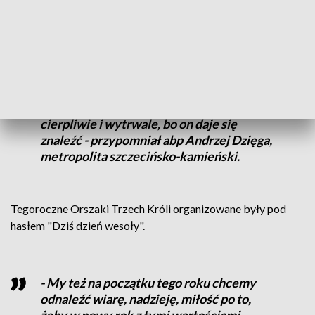
które zmieniły oblicze świata. To święto radości, że Bóg
objawił się człowiekowi.
- To jest nadzieja dla całego świata, dla
wszystkich kultur, języków, ludów i
narodów, żeby szukać Boga odważnie,
cierpliwie i wytrwale, bo on daje się
znaleźć - przypomniał abp Andrzej Dzięga,
metropolita szczecińsko-kamieński.
Tegoroczne Orszaki Trzech Króli organizowane były pod
hasłem "Dziś dzień wesoły".
- My też na początku tego roku chcemy
odnaleźć wiarę, nadzieję, miłość po to,