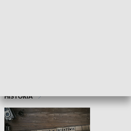
NAUKA I EDUKACJA
Z indeksem w ręku
Droga po suk
HISTORIA