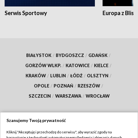
Serwis Sportowy
Europa z Blisk
BIAŁYSTOK
/
BYDGOSZCZ
/
GDAŃSK
/
GORZÓW WLKP.
/
KATOWICE
/
KIELCE
/
KRAKÓW
/
LUBLIN
/
ŁÓDŹ
/
OLSZTYN
/
OPOLE
/
POZNAŃ
/
RZESZÓW
/
SZCZECIN
/
WARSZAWA
/
WROCŁAW
Szanujemy Twoją prywatność
Dołącz do nas:
Kliknij "Akceptuję i przechodzę do serwisu", aby wyrazić zgody na
korzystanie z technologii automatycznego śledzenia i zbierania danych,