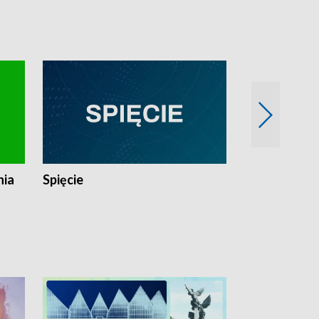
nia
Spięcie
Niedziałkow