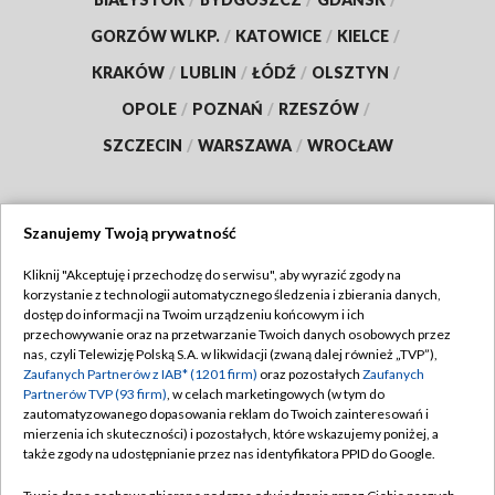
GORZÓW WLKP.
/
KATOWICE
/
KIELCE
/
KRAKÓW
/
LUBLIN
/
ŁÓDŹ
/
OLSZTYN
/
OPOLE
/
POZNAŃ
/
RZESZÓW
/
SZCZECIN
/
WARSZAWA
/
WROCŁAW
Szanujemy Twoją prywatność
Dołącz do nas:
Kliknij "Akceptuję i przechodzę do serwisu", aby wyrazić zgody na
korzystanie z technologii automatycznego śledzenia i zbierania danych,
TVP
dostęp do informacji na Twoim urządzeniu końcowym i ich
Abonament TVP
przechowywanie oraz na przetwarzanie Twoich danych osobowych przez
Regulamin TVP
nas, czyli Telewizję Polską S.A. w likwidacji (zwaną dalej również „TVP”),
Emisja w TVP
Polityka prywatności
Zaufanych Partnerów z IAB* (1201 firm)
oraz pozostałych
Zaufanych
Partnerów TVP (93 firm)
, w celach marketingowych (w tym do
Centrum informacji TVP
Moje zgody
zautomatyzowanego dopasowania reklam do Twoich zainteresowań i
mierzenia ich skuteczności) i pozostałych, które wskazujemy poniżej, a
Naziemna Telewizja Cyfrowa
Pomoc
także zgody na udostępnianie przez nas identyfikatora PPID do Google.
Sklep TVP
Biuro reklamy