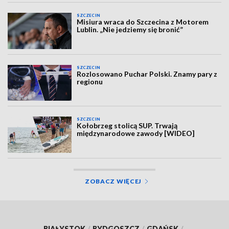
SZCZECIN
Misiura wraca do Szczecina z Motorem
Lublin. „Nie jedziemy się bronić”
SZCZECIN
Rozlosowano Puchar Polski. Znamy pary z
regionu
SZCZECIN
Kołobrzeg stolicą SUP. Trwają
międzynarodowe zawody [WIDEO]
ZOBACZ WIĘCEJ
BIAŁYSTOK
/
BYDGOSZCZ
/
GDAŃSK
/