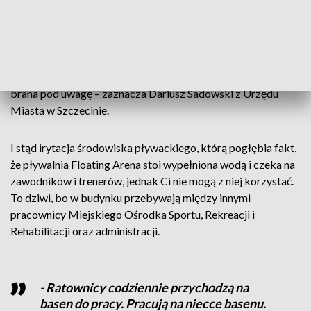
się o wyburzeniu obiektu. - To jest coś w miarę naturalnego,
że w miejscu dotychczasowego basenu, który przez lata
służył szczecinianom, powstanie nowy. Czy tak się stanie na
pewno - nie mogę jeszcze tego zadeklarować ze
stuprocentową pewnością. Na pewno jest to opcja poważnie
brana pod uwagę – zaznacza Dariusz Sadowski z Urzędu
Miasta w Szczecinie.
I stąd irytacja środowiska pływackiego, którą pogłębia fakt,
że pływalnia Floating Arena stoi wypełniona wodą i czeka na
zawodników i trenerów, jednak Ci nie mogą z niej korzystać.
To dziwi, bo w budynku przebywają między innymi
pracownicy Miejskiego Ośrodka Sportu, Rekreacji i
Rehabilitacji oraz administracji.
- Ratownicy codziennie przychodzą na
basen do pracy. Pracują na niecce basenu.