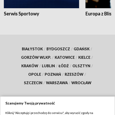
Serwis Sportowy
Europa z Blisk
BIAŁYSTOK
/
BYDGOSZCZ
/
GDAŃSK
/
GORZÓW WLKP.
/
KATOWICE
/
KIELCE
/
KRAKÓW
/
LUBLIN
/
ŁÓDŹ
/
OLSZTYN
/
OPOLE
/
POZNAŃ
/
RZESZÓW
/
SZCZECIN
/
WARSZAWA
/
WROCŁAW
Szanujemy Twoją prywatność
Dołącz do nas:
Kliknij "Akceptuję i przechodzę do serwisu", aby wyrazić zgody na