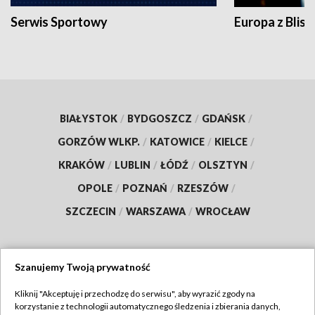
Serwis Sportowy
Europa z Blisk
BIAŁYSTOK
/
BYDGOSZCZ
/
GDAŃSK
/
GORZÓW WLKP.
/
KATOWICE
/
KIELCE
/
KRAKÓW
/
LUBLIN
/
ŁÓDŹ
/
OLSZTYN
/
OPOLE
/
POZNAŃ
/
RZESZÓW
/
SZCZECIN
/
WARSZAWA
/
WROCŁAW
Szanujemy Twoją prywatność
Dołącz do nas:
Kliknij "Akceptuję i przechodzę do serwisu", aby wyrazić zgody na
korzystanie z technologii automatycznego śledzenia i zbierania danych,
TVP